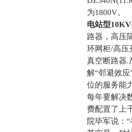
DZ540N(
为1800V。
电站型10K
路器，高压
环网柜/高压
真空断路器
解“邻避效
位的服务能
每年要解决
费配置了上
院毕军说：