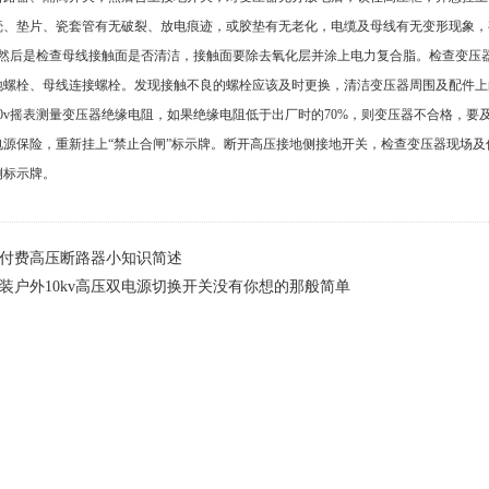
壳、垫片、瓷套管有无破裂、放电痕迹，或胶垫有无老化，电缆及母线有无变形现象，
站然后是检查母线接触面是否清洁，接触面要除去氧化层并涂上电力复合脂。检查变压
地螺栓、母线连接螺栓。发现接触不良的螺栓应该及时更换，清洁变压器周围及配件上
00v摇表测量变压器绝缘电阻，如果绝缘电阻低于出厂时的70%，则变压器不合格，
电源保险，重新挂上“禁止合闸”标示牌。断开高压接地侧接地开关，检查变压器现场
侧标示牌。
付费高压断路器小知识简述
装户外10kv高压双电源切换开关没有你想的那般简单