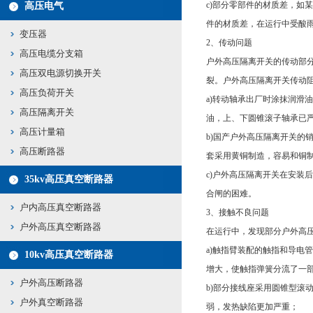
c)部分零部件的材质差，如
高压电气
件的材质差，在运行中受酸
变压器
2、传动问题
高压电缆分支箱
户外高压隔离开关的传动部
高压双电源切换开关
裂。户外高压隔离开关传动
高压负荷开关
a)转动轴承出厂时涂抹润滑
高压隔离开关
油，上、下圆锥滚子轴承已
高压计量箱
b)国产户外高压隔离开关
高压断路器
套采用黄铜制造，容易和铜
c)户外高压隔离开关在安
35kv高压真空断路器
合闸的困难。
户内高压真空断路器
3、接触不良问题
户外高压真空断路器
在运行中，发现部分户外高
a)触指臂装配的触指和导电
10kv高压真空断路器
增大，使触指弹簧分流了一
户外高压断路器
b)部分接线座采用圆锥型
户外真空断路器
弱，发热缺陷更加严重；