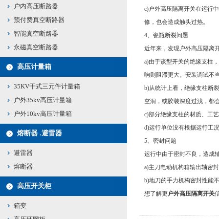
户内高压断路器
c)户外高压隔离开关在运
预付费真空断路器
修，也会造成触头过热。
智能真空断路器
4、瓷瓶断裂问题
永磁真空断路器
近年来，发现户外高压隔离
a)由于该型开关的绝缘支
高压计量箱
响则阻滞更大。安装调试不
35KV干式三元件计量箱
b)从统计上看，绝缘支柱断
户外35kv高压计量箱
空洞，或胶装深度过浅，都
户外10kv高压计量箱
c)部分绝缘支柱的材质、工
d)运行单位没有根据运行工
熔断器 .避雷器
5、密封问题
避雷器
运行中由于密封不良，造成
熔断器
a)主刀电动机构箱输出轴密
b)地刀的手力机构密封性能
高压开关柜
想了解更
户外高压隔离开关
箱变