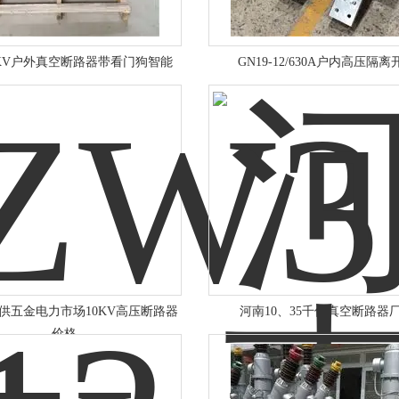
0KV户外真空断路器带看门狗智能
GN19-12/630A户内高压隔离
12供五金电力市场10KV高压断路器
河南10、35千伏真空断路器
价格