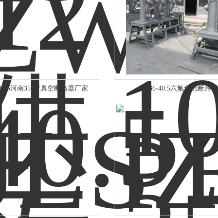
-40.5河南35KV真空断路器厂家
LW36-40.5六氟化硫断路器