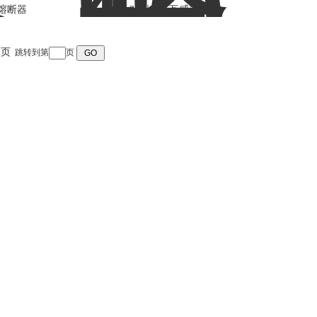
压熔断器
JDJJ2-35型电压互感器
末页
跳转到第
页