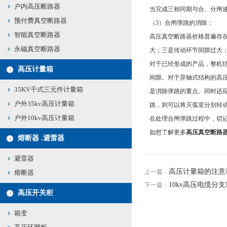
户内高压断路器
当完成三相同期与合、分闸
预付费真空断路器
（3）合闸弹跳的消除：
智能真空断路器
高压真空断路器价格普遍存
永磁真空断路器
大；三是传动环节间隙过大
对于已经形成的产品，整机
高压计量箱
间隙。对于异轴式结构的高
35KV干式三元件计量箱
是消除弹跳的重点。同时还
户外35kv高压计量箱
跳，则可以将灭弧室分别转动9
户外10kv高压计量箱
在处理合闸弹跳过程中，切
如想了解更多
高压真空断路
熔断器 .避雷器
避雷器
高压计量箱的注意
上一篇：
熔断器
10kv高压电缆分
下一篇：
高压开关柜
箱变