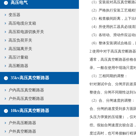
（1）安装前对高压真空断
高压电气
（2）严格执行安装工艺规
变压器
（3）检查极间距离，上下
高压电缆分支箱
（4）所使用的工器具必须
高压双电源切换开关
（5）各转动、滑动件应运
高压负荷开关
（6）整体安装调试合格后
高压隔离开关
2.使用中对于高压真空断路
高压计量箱
通常，高压真空断路器价格
高压断路器
录。一般在使用中现场只需
（1）三相同期的调整：
35kv高压真空断路器
针对测试中合、分闸开距差异
户内高压真空断路器
整使合、分闸不同期性达到1
户外高压真空断路器
（2）合、分闸速度的调整：
合、分闸的速度受到多方面
10kv高压真空断路器
头压力弹簧的压缩量），仅
户外高压断路器
些。假如合闸速度比较合适，而
户外真空断路器
度过高时，也可将接触行程调小