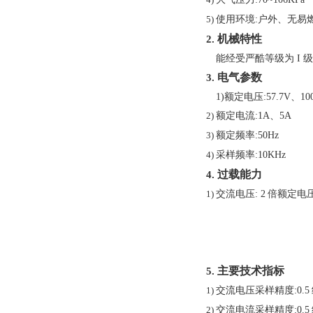
4)
使用环境
:
户外、无易
5)
机械特性
2.
能经受严酷等级为
I
电气参数
3.
1)
额定电压
:57.7V
、
10
额定电流
:1A
、
5A
2)
额定频率
:50Hz
3)
采样频率
:10KHz
4)
过载能力
4.
交流电压
: 2
倍额定电
1)
主要技术指标
5.
交流电压采样精度
:0.5
1)
交流电流采样精度
:0.5
2)