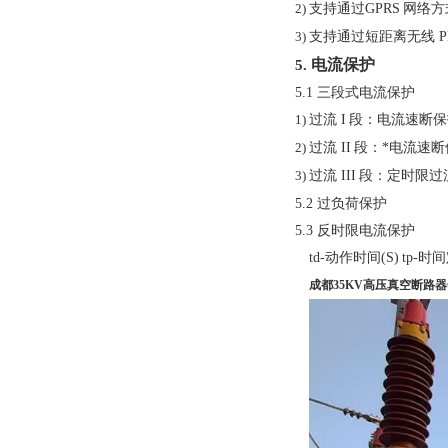
支持通过
GPRS
网络方
2)
支持通过短距离无线
3)
电流保护
5.
5.1
三段式电流保护
过流
I
段：电流速断保
1)
过流
II
段：*电流速断
2)
过流
III
段：定时限过
3)
5.2
过负荷保护
5.3
反时限电流保护
td-
动作
时
间
(S)
tp-
时
间
成都35KV高压真空断路