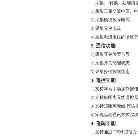
采集、 转换、处理模
采集三相交流电压、
1)
采集馈线故障电流
2)
采集零序电流
3)
采集电流电压的谐波
4)
遥信功能
2.
采集开关位置信号
1)
采集开关储能状态
2)
采集操作按钮状态
3)
遥控功能
3.
支持本地手动操作按
1)
支持短距离无线遥控
2)
支持短距离无线
PDA
3)
实现远程通讯方式实
4)
遥调功能
4.
支持通过
GSM
短信方
1)