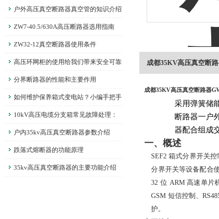
户外高压真空断路器真空管的知识介绍
ZW7-40.5/630A高压断路器选用指南
ZW32-12真空断路器使用条件
高压环网柜的使用给我们带来安全可靠
成都35KV高压真空断
分界断路器的性能和主要作用
成都35KV高压真空断路器G
如何维护保养箱式变电站？小编手把手
采用弹簧储
教你！
10kV高压电缆分支箱常见故障处理：
断路器一户
器配合组成
温升异常、绝缘老化的解决技巧
户内35kv高压真空断路器参数介绍
一、概述
跌落式熔断器的功能原理
SEF2
箱式分界开关控
35kv高压真空断路器的主要功能介绍
分界开关等设备配合
32
位
ARM
高速单片
GSM
短信控制、
RS48
护。