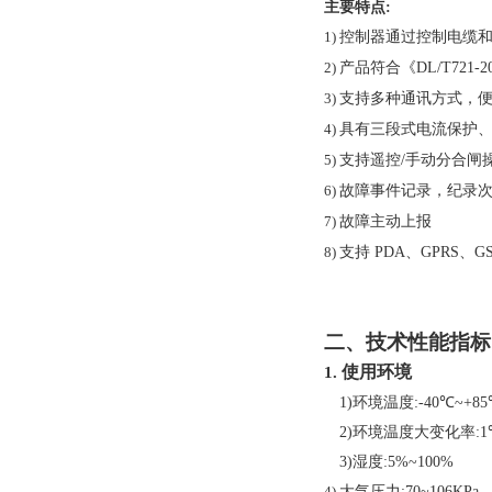
主要特点
:
控制器通过控制电缆
1)
产品符合《
DL/T721-2
2)
支持多种通讯方式，
3)
具有三段式电流保护
4)
支持遥控
/
手动分合闸
5)
故障事件记录，纪录
6)
故障主动上报
7)
支持
PDA
、
GPRS
、
G
8)
二、技术性能指标
使用环境
1.
1)
环境温度
:-40
℃
~+85
2)
环境温度大变化率
:1
3)
湿度
:5%~100%
大气压力
:70~106KPa