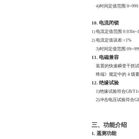
4)
时间定值范围
:0~999
电流闭锁
10.
电流定值范围
:0.03In~
1)
电流定值误差
:<1%
2)
3)
时间定值范围
:0S~99
电磁兼容
11.
装置的快速瞬变干扰
终端》规定中的
4
级
绝缘试验
12.
1)
绝缘试验符合
GB/T14
2)
冲击电压试验符合
GB
三、功能介绍
遥测功能
1.