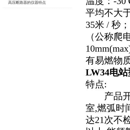
温度：-3
高压断路器的仪器特点
平均不大于
35米 / 
（公称爬电比
10mm(ma
有易燃物
LW34电
特点:
产品开断
室,燃弧时
达21次不