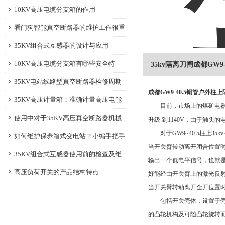
10KV高压电缆分支箱的作用
看门狗智能真空断路器的维护工作很重
要
35KV组合式互感器的设计与应用
10KV高压电缆分支箱有哪些安全特
35kv隔离刀闸成都GW
性？
35KV电站线路型真空断路器检修周期
成都GW9-40.5铜管户外柱
多长时间？
35KV高压计量箱：准确计量高压电能
目前，市场上的煤矿电器设备中
的仪器
使用中对于35KV高压真空断路器机械
升级 到1140V，由于触
对于GW9~40.5柱上35
特性的调整
如何维护保养箱式变电站？小编手把手
当开关臂转动离开闭合位置
教你！
35KV组合式互感器使用前的检查及维
输出一个低电平信号，也就是
护
高压负荷开关的产品结构特点
好能经由开关臂上的激光反射镜
当开关臂转动离开全开位置
包括开关壳体，设置于壳体
的凸轮机构及可随凸轮旋转而