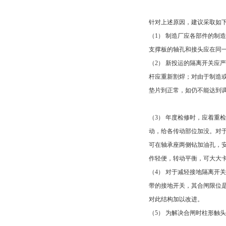
针对上述原因，建议采取如
（1） 制造厂应各部件的
支撑板的轴孔和接头应在同
（2） 新投运的隔离开关
杆应重新割焊；对由于制造
垫片到正常，如仍不能达到
（3） 年度检修时，应着
动，给各传动部位加没。对于
可在轴承座两侧钻加油孔，
作轻便，转动平衡，可大大
（4） 对于减轻接地隔离
带的接地开关，其合闸限位
对此结构加以改进。
（5） 为解决合闸时柱形触