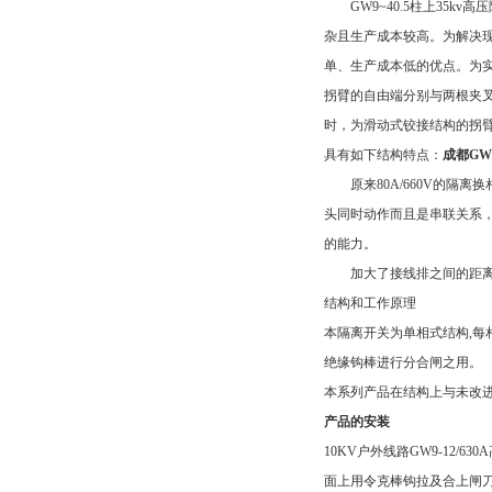
GW9~40.5柱上35k
杂且生产成本较高。为解决
单、生产成本低的优点。为
拐臂的自由端分别与两根夹
时，为滑动式铰接结构的拐
具有如下结构特点：
成都GW
原来80A/660V的隔离
头同时动作而且是串联关系
的能力。
加大了接线排之间的距离，比
结构和工作原理
本隔离开关为单相式结构,每
绝缘钩棒进行分合闸之用。
本系列产品在结构上与未改
产品的安装
10KV户外线路GW9-12
面上用令克棒钩拉及合上闸刀