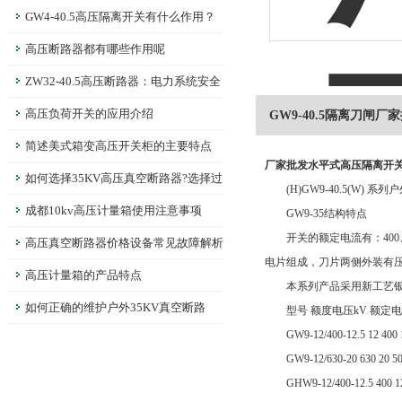
GW4-40.5高压隔离开关有什么作用？
高压断路器都有哪些作用呢
ZW32-40.5高压断路器：电力系统安全
的守护者
高压负荷开关的应用介绍
GW9-40.5隔离刀闸
简述美式箱变高压开关柜的主要特点
厂家批发水平式高压隔离开关
如何选择35KV高压真空断路器?选择过
(H)GW9-40.5(W)
程中要注意哪些问题?
成都10kv高压计量箱使用注意事项
GW9-35结构特点
开关的额定电流有：400、
高压真空断路器价格设备常见故障解析
电片组成，刀片两侧外装有
高压计量箱的产品特点
本系列产品采用新工艺银钎
如何正确的维护户外35KV真空断路
型号 额度电压kV 额定电流A
GW9-12/400-12.5 12 400 12
器？
GW9-12/630-20 630 20 50 
GHW9-12/400-12.5 400 