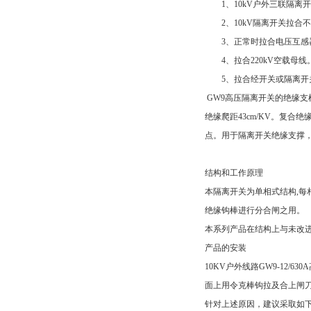
1、10kV户外三联隔离开
2、10kV隔离开关拉合不
3、正常时拉合电压互感
4、拉合220kV空载母线
5、拉合经开关或隔离开
GW9高压隔离开关的绝缘支
绝缘爬距43cm/KV。复
点。用于隔离开关绝缘支撑，
结构和工作原理
本隔离开关为单相式结构,每
绝缘钩棒进行分合闸之用。
本系列产品在结构上与未改
产品的安装
10KV户外线路GW9-12
面上用令克棒钩拉及合上闸刀
针对上述原因，建议采取如