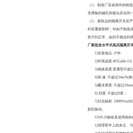
（1） 制造厂应各部件的
支撑板的轴孔和接头应在同
（2） 新投运的隔离开关
杆应重新割焊；对由于制造
垫片到正常，如仍不能达到
厂家批发水平式高压隔离开关
1)安装地点: 户外
2)环境温度:40℃(abb-1
3)海拔高度:普通型不超过2
4)风 速: 不超过34m/S(相当
5)覆冰厚度: 不超过10m
6) 烈度: 不超过8度；
7)日光辐射: 1000W
剧烈振动。
GW9-35验收及使用前的
1)清理零件上的灰尘、污