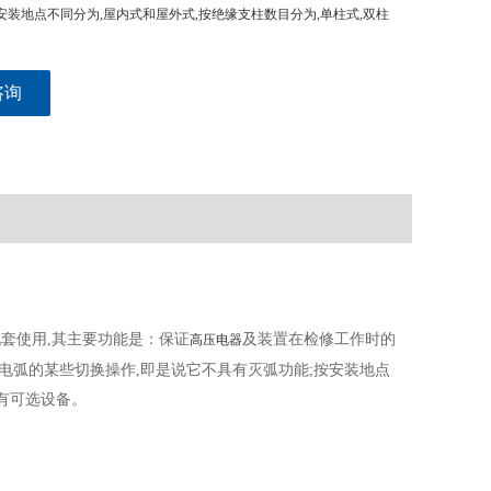
安装地点不同分为,屋内式和屋外式,按绝缘支柱数目分为,单柱式,双柱
咨询
配套使用,其主要功能是：保证
及装置在检修工作时的
高压电器
*电弧的某些切换操作,即是说它不具有灭弧功能;按安装地点
都有可选设备。