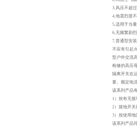
3,风压不超过7
4,地震烈度
5,适用于当量
6,无频繁剧
7,普通型安
不应有引起
型户外交流高
检修的高压
隔离开关在运
要。额定电流：
该系列产品
1）按有无接
2）接地开关
3）按使用地
该系列产品符