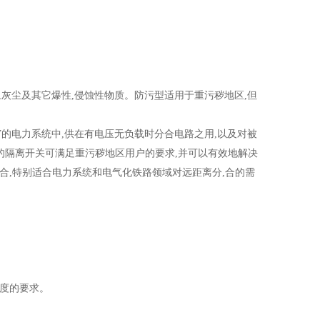
,灰尘及其它爆性,侵蚀性物质。防污型适用于重污秽地区,但
KV的电力系统中,供在有电压无负载时分合电路之用,以及对被
的隔离开关可满足重污秽地区用户的要求,并可以有效地解决
动机构组合,特别适合电力系统和电气化铁路领域对远距离分,合的需
9度的要求。