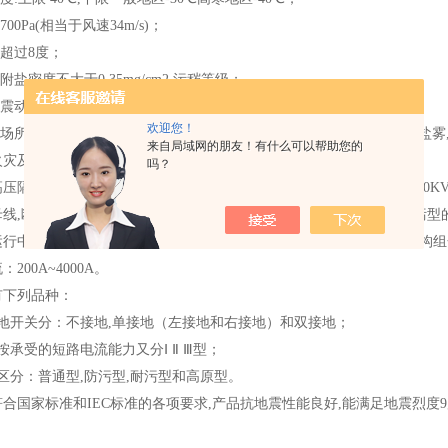
00Pa(相当于风速34m/s)；
不超过8度；
附盐密度不大于0.35mg/cm2 污秽等级；
烈震动场所；
欢迎您！
装场所应无严重影响隔离开关绝缘和导电能力的气体,蒸气,化学性沉积,盐雾
来自局域网的朋友！有什么可以帮助您的
火灾及爆物质。
吗？
压隔离开关系双柱式三相交流50Hz户外高压开关设备,用于电压10~110
母线,断路器等电器设备与带电的高压线路进行电器隔离之用。其中防污型
行中出现的污闪问题。 GW4系列与CJ2,CJ5,CJ6,CJ11系列电动操
200A~4000A。
有下列品种：
地开关分：不接地,单接地（左接地和右接地）和双接地；
按承受的短路电流能力又分Ⅰ Ⅱ Ⅲ型；
区分：普通型,防污型,耐污型和高原型。
合国家标准和IEC标准的各项要求,产品抗地震性能良好,能满足地震烈度