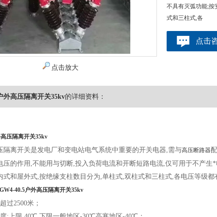
不具有灭弧功能;按
式和三柱式,各
点击
点击放大
.5户外高压隔离开关35kv
的详细资料：
户外高压隔离开关35kv
.5高压隔离开关是发电厂和变电站电气系统中重要的开关电器,需与
高压断路器
电压的作用,不能用与切断,投入负荷电流和开断短路电流,仅可用于不产生
内式和屋外式,按绝缘支柱数目分为,单柱式,双柱式和三柱式,各电压等级
*GW4-40.5户外高压隔离开关35kv
超过2500米；
度:上限 40℃,下限一般地区-30℃高寒地区-40℃；