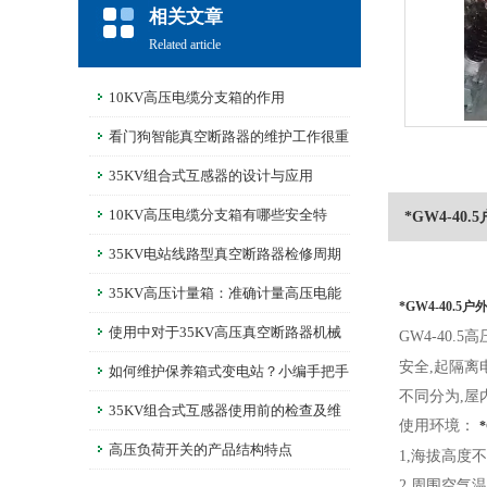
相关文章
Related article
10KV高压电缆分支箱的作用
看门狗智能真空断路器的维护工作很重
要
35KV组合式互感器的设计与应用
10KV高压电缆分支箱有哪些安全特
*GW4-40
性？
35KV电站线路型真空断路器检修周期
多长时间？
35KV高压计量箱：准确计量高压电能
*GW4-40.5
的仪器
使用中对于35KV高压真空断路器机械
GW4-40
安全,起隔离
特性的调整
如何维护保养箱式变电站？小编手把手
不同分为,屋
教你！
35KV组合式互感器使用前的检查及维
使用环境：
护
高压负荷开关的产品结构特点
1,海拔高度不
2,周围空气温