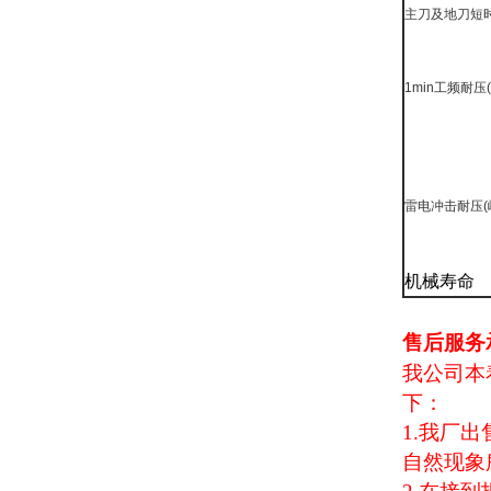
主刀及地刀短
1min
工频耐压
(
雷电冲击耐压
(
机械寿命
售后服务
我公司本
下：
1.
我厂出
自然现象