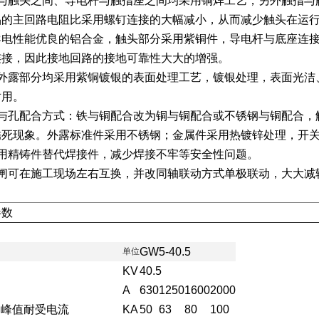
与触头之间、导电杆与触指座之间均采用铜焊工艺，另外触指与
品的主回路电阻比采用螺钉连接的大幅减小，从而减少触头在运
导电性能优良的铝合金，触头部分采用紫铜件，导电杆与底座连
连接，因此接地回路的接地可靠性大大的增强。
外露部分均采用紫铜镀银的表面处理工艺，镀银处理，表面光洁
耐用。
与孔配合方式：铁与铜配合改为铜与铜配合或不锈钢与铜配合，
锈死现象。外露标准件采用不锈钢；金属件采用热镀锌处理，开
用精铸件替代焊接件，减少焊接不牢等安全性问题。
闸可在施工现场左右互换，并改同轴联动方式单极联动，大大减
参数
GW5-40.5
单
位
KV
40.5
A
630
1250
1600
2000
刀峰值耐受电流
KA
50
63
80
100