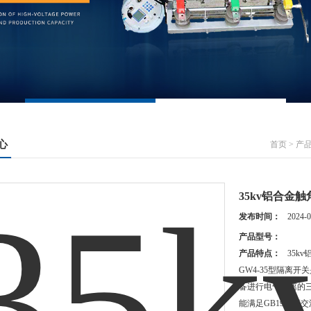
心
首页
>
产
35kv铝合金
发布时间：
2024-0
产品型号：
产品特点：
35k
GW4-35型隔离
备进行电气隔离的
能满足GB1985《