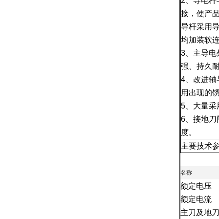
2
、导电杆
接，使产
导杆采用
均加装软
3
、主导电
强、持久
4
、改进轴
用出现的
5
、大量采
6
、接地刀
度。
主要技术
名
称
额定电压
额定电流
主刀及地