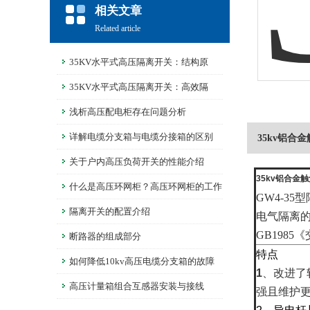
相关文章
Related article
35KV水平式高压隔离开关：结构原
理、选型要点一次讲清楚！
35KV水平式高压隔离开关：高效隔
离，确保电力维护作业安全无忧
浅析高压配电柜存在问题分析
详解电缆分支箱与电缆分接箱的区别
35kv铝合
关于户内高压负荷开关的性能介绍
35kv铝合金
什么是高压环网柜？高压环网柜的工作
GW4-35
型
原理
隔离开关的配置介绍
电气隔离
GB1985
断路器的组成部分
特点
如何降低10kv高压电缆分支箱的故障
1
、改进了
发生？维护保养至关重要
高压计量箱组合互感器安装与接线
强且维护