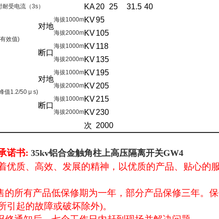
KA
20
25
31.5
40
时耐受电流（
3s
）
KV
95
海拔
1000m
对地
KV
105
海拔
2000m
有效值
)
KV
118
海拔
1000m
断口
KV
135
海拔
2000m
KV
195
海拔
1000m
对地
KV
205
海拔
2000m
峰值
1.2/50 μ s)
KV
215
海拔
1000m
断口
KV
230
海拔
2000m
次
2000
承诺书:
35kv铝合金触角柱上高压隔离开关GW4
着优质、高效、发展的精神，以优质的产品、贴心的
售的所有产品低保修期为一年，部分产品保修三年。保
所引起的故障或破坏除外
)
。