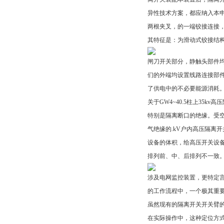
异性技术方案，都应纳入本
两根夹叉，的一端铰接连接
其特征是：为滑动式铰接结
闸刀开关部分，静触头部件
们的外端均设置线路连接部
了供电中的不必要能源消耗
关于GW4~40.5柱上3
特别是隔离断口的绝缘。受空
气绝缘的.kV户内高压隔离
设备的体积，给高压开关设备
排列前、中、后排列不一致
涉及电网监控装置，更特定
的工作流程中，一个极其重
虽然现有的隔离开关开关臂
在实际操作中，这种定位方