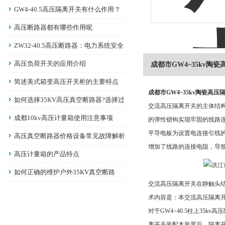
GW4-40.5高压隔离开关有什么作用？
高压断路器都有哪些作用呢
ZW32-40.5高压断路器：电力系统安全
的守护者
高压负荷开关的应用介绍
成都市GW4~35kv陶
简述美式箱变高压开关柜的主要特点
成都市GW4~35kv陶瓷高压
如何选择35KV高压真空断路器?选择过
交流高压隔离开关的主体结
程中要注意哪些问题?
成都10kv高压计量箱使用注意事项
的弹性锁钩实现牢固的线路
平导电板为设置电连接引线
高压真空断路器价格设备常见故障解析
增加了线路的连接电阻，导
高压计量箱的产品特点
如何正确的维护户外35KV真空断路
交流高压隔离开关在静触头
器？
术内容是：本交流高压隔离
对于GW4~40.5柱上35
离开关装配本装置后，隔离