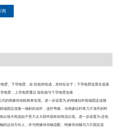
咨询
导电臂、下导电臂、齿 轮箱所组成，其特征在于：下导电臂设置在底座
上导电臂，上导电臂通过 齿轮箱与下导电臂连接
其他方式的绝缘传动机构来实现。进一步设置为:的绝缘拉杆前端固定连接
前端固定连接一倾斜的连杆，连杆弯曲，当绝缘拉杆将刀片顶开的时
免出现卡死或由于受力太大部件损坏的情况出现。进一步设置为:还包
轴的运动方向上，并与绝缘传动轴适配，绝缘传动轴与刀片固定连