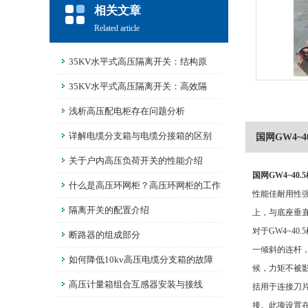
相关文章
Related article
35KV水平式高压隔离开关：结构原
理、选型要点一次讲清楚！
35KV水平式高压隔离开关：高效隔
离，确保电力维护作业安全无忧
浅析高压配电柜存在问题分析
详解电缆分支箱与电缆分接箱的区别
国网GW4~4
关于户内高压负荷开关的性能介绍
国网GW4~40.
什么是高压环网柜？高压环网柜的工作
性能佳耐用性
原理
隔离开关的配置介绍
上，与底座垂直
对于GW4~4
断路器的组成部分
一倾斜的连杆
如何降低10kv高压电缆分支箱的故障
候，力矩不被
发生？维护保养至关重要
高压计量箱组合互感器安装与接线
括用于连接刀
接。此项设置