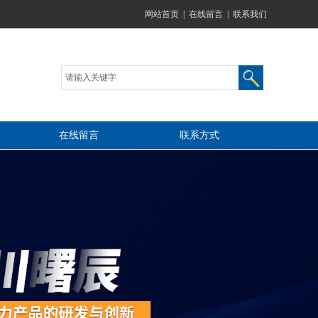
网站首页
|
在线留言
|
联系我们
在线留言
联系方式