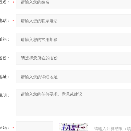
姓名：
电话：
邮箱：
省份：
地址：
说明：
证码：
请输入计算结果（填