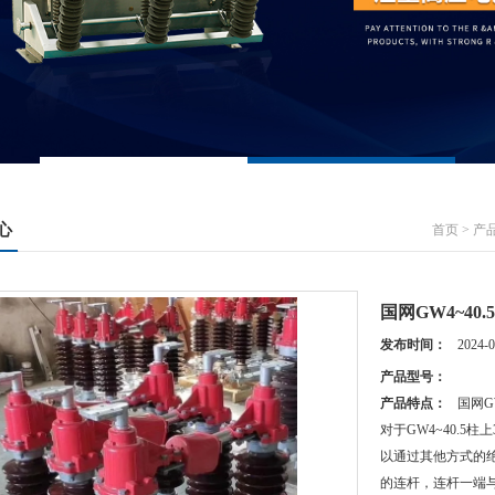
心
首页
>
产
国网GW4~40
发布时间：
2024-0
产品型号：
产品特点：
国网G
对于GW4~40.
以通过其他方式的
的连杆，连杆一端