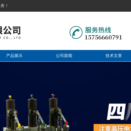
服务！
产品展示
公司新闻
技术文章