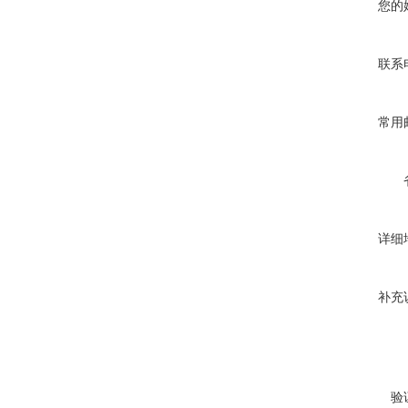
您的
联系
常用
详细
补充
验