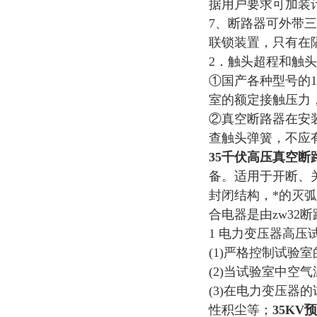
据用户要求可加装
7、断路器可外带
联锁装置，只有在
2．触头超程和触
①国产各种型号的1
室的额定接触压力，额定
②真空断路器在安
查触头弹簧，不应
35千伏高压真空断
备。适用于开断、
封闭结构，*的灭弧
合电器是由zw32
1 电力变压器高
(1)严格控制试验
(2)当试验室中空气
(3)在电力变压
性积尘等；
35KV