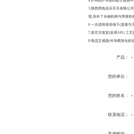
4.IP64防护等级的航空接插
5.陕西西电高压开关有限公司提
现,弥补了永磁机构与弹簧机
6.一次进线母排端子(直接
7.真空灭弧室(采用APG 
8.电流互感器(外加模块化的
产品：
您的单位：
您的姓名：
联系电话：
常用邮箱：