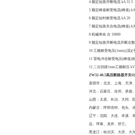
4 额定短路开断电流 kA 31.5
5 额定峰值耐受电流(峰值) kA 
6 额定短时耐受电流 kA 20
7 额定短路关合电流(峰值) kA 
8 机械寿命 次 10000
9 额定短路开断电流开断次数 
10 工频耐受电压(1min);(湿)(
11 雷电冲击耐受电压(峰值)相同
12 二次回路1min工频耐压 kV
ZW32-40.5高压断路器开关
销
直辖市：北京、上海、天津
河北：石家庄、沧州、承德
山西：太原、长治、大同、
内蒙古：呼和浩特、包头、
辽宁：沈阳、大连、本溪、
边、珲春、龙井、舒兰。
黑龙江：哈尔滨、大庆、大