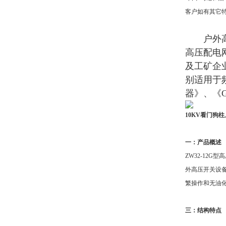
客户如有其它
户外高压
高压配电
及工矿企
别适用于
器》、《GB
10KV看门狗
一：产品概述
ZW32-12
外高压开关设
繁操作和无油化改
三：结构特点