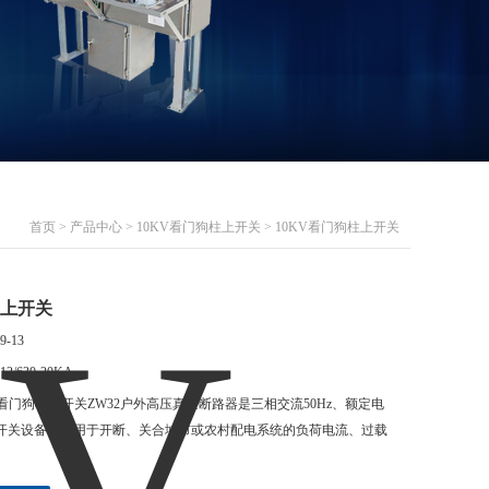
首页
>
产品中心
>
10KV看门狗柱上开关
> 10KV看门狗柱上开关
柱上开关
9-13
12/630-20KA
V看门狗柱上开关ZW32户外高压真空断路器是三相交流50Hz、额定电
压开关设备。适用于开断、关合城市或农村配电系统的负荷电流、过载