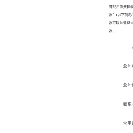
可配用弹簧操动
器”（以下简
器可以加装避
器。
您的
您的
联系
常用