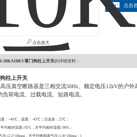
点击
点击放大
630-20KA10KV看门狗柱上开关
的详细资料：
门狗柱上开关
户外高压真空断路器是三相交流50Hz、额定电压12kV的
的负荷电流、过载电流、短路电流。
温度：+40℃，温度：-45℃；日温差：25℃；
日平均相对湿度≤95%，月平均相对湿度≤90%；
≤2.2×10mpa，月平均饱和蒸气压≤1.8×10mpa；)