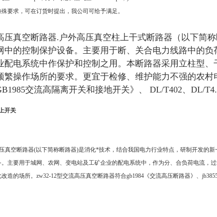
特殊要求，可在订货时提出，我公司可给予满足。
真空断路器.户外高压真空柱上干式断路器（以下简称断路
网中的控制保护设备。主要用于断、关合电力线路中的负
业配电系统中作保护和控制之用。本断路器采用立柱型、
频繁操作场所的要求。更宜于检修、维护能力不强的农村电
1985交流高隔离开关和接地开关》、 DL/T402、DL/T4.
柱上开关
G型高压真空断路器(以下简称断路器)是消化*技术，结合我国电力行业特点，研制开发的新
备。主要用于城网、农网、变电站及工矿企业的配电系统中，作为分、合负荷电流，过
造的场所。zw32-12型交流高压真空断路器符合gb1984《交流高压断路器》、jb3855