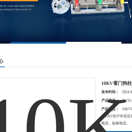
心
10KV看门狗
发布时间：
2024-0
产品型号：
ZW32-
产品特点：
10K
压12kV的户外高
电流、短路电流。