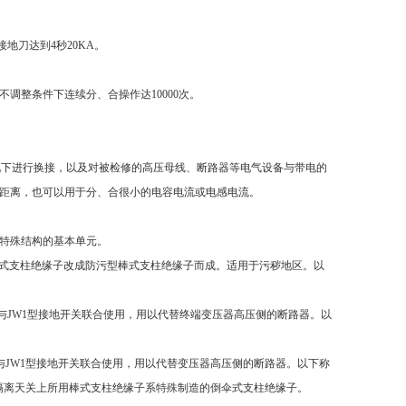
地刀达到4秒20KA。
不调整条件下连续分、合操作达10000次。
载情况下进行换接，以及对被检修的高压母线、断路器等电气设备与带电的
距离，也可以用于分、合很小的电容电流或电感电流。
它特殊结构的基本单元。
通型棒式支柱绝缘子改成防污型棒式支柱绝缘子而成。适用于污秽地区。以
通常与JW1型接地开关联合使用，用以代替终端变压器高压侧的断路器。以
通常与JW1型接地开关联合使用，用以代替变压器高压侧的断路器。以下称
隔离天关上所用棒式支柱绝缘子系特殊制造的倒伞式支柱绝缘子。