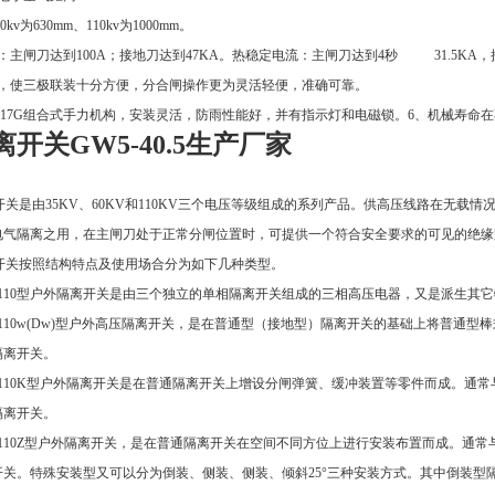
60kv为630mm、110kv为1000mm。
：主闸刀达到100A；接地刀达到47KA。热稳定电流：主闸刀达到4秒 31.5KA，接
箱，使三极联装十分方便，分合闸操作更为灵活轻便，准确可靠。
S17G组合式手力机构，安装灵活，防雨性能好，并有指示灯和电磁锁。6、机械寿命在
开关GW5-40.5生产厂家
开关是由35KV、60KV和110KV三个电压等级组成的系列产品。供高压线路在无
电气隔离之用，在主闸刀处于正常分闸位置时，可提供一个符合安全要求的可见的绝缘
离开关按照结构特点及使用场合分为如下几种类型。
60、110型户外隔离开关是由三个独立的单相隔离开关组成的三相高压电器，又是派生其
60、110w(Dw)型户外高压隔离开关，是在普通型（接地型）隔离开关的基础上将普
隔离开关。
60、110K型户外隔离开关是在普通隔离开关上增设分闸弹簧、缓冲装置等零件而成。
隔离开关。
60、110Z型户外隔离开关，是在普通隔离开关在空间不同方位上进行安装布置而成。
开关。特殊安装型又可以分为倒装、侧装、侧装、倾斜25°三种安装方式。其中倒装型