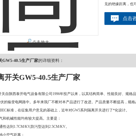
见的绝缘距离，也
点击
点击放大
GW5-40.5生产厂家
的详细资料：
开关GW5-40.5生产厂家
开关自陕西泰开电气设备有限公司1996年投产以来，以其结构简单、性能良好、规
10千伏的输变电网路中。多年来我厂不断对本产品进行了改进。产品质量不断提高，规格品
IEC标准，在征集用户意见的基础上，近年对GW5系列隔离开关进行了*化设计。
电气和机械性能均有较大提高。主要是：
性达到1.7CM/KV,防污型达到2.5CM/KV。
地小空气距离：