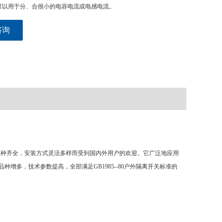
可以用于分、合很小的电容电流或电感电流。
咨询
格品种齐全，安装方式灵活多样而受到国内外用户的欢迎。它广泛地应用
种增多，技术参数提高，全部满足GB1985--80户外隔离开关标准的