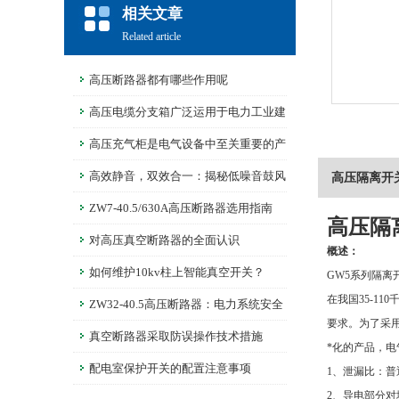
相关文章
Related article
高压断路器都有哪些作用呢
高压电缆分支箱广泛运用于电力工业建
设事业
高压充气柜是电气设备中至关重要的产
品
高效静音，双效合一：揭秘低噪音鼓风
高压隔离开关
机如何平衡性能与宁静
ZW7-40.5/630A高压断路器选用指南
高压隔离
对高压真空断路器的全面认识
概述：
如何维护10kv柱上智能真空开关？
GW5系列隔离
在我国35-1
ZW32-40.5高压断路器：电力系统安全
要求。为了采用
的守护者
真空断路器采取防误操作技术措施
*化的产品，
配电室保护开关的配置注意事项
1、泄漏比：普通
2、导电部分对