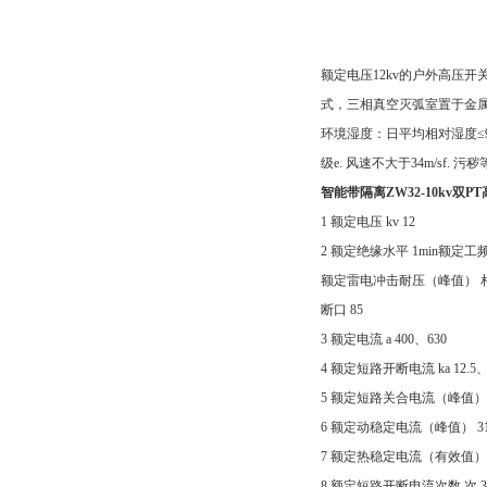
额定电压12kv的户外高压
式，三相真空灭弧室置于金属箱
环境湿度：日平均相对湿度≤95%
级e. 风速不大于34m/sf.
智能带隔离ZW32-10kv双
1 额定电压 kv 12
2 额定绝缘水平 1min额定
额定雷电冲击耐压（峰值） 相
断口 85
3 额定电流 a 400、630
4 额定短路开断电流 ka 12.5
5 额定短路关合电流（峰值） 3
6 额定动稳定电流（峰值） 31.
7 额定热稳定电流（有效值） 1
8 额定短路开断电流次数 次 3