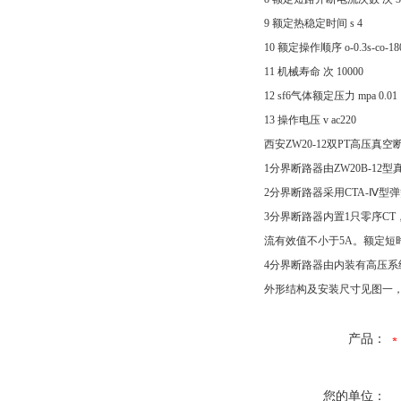
9 额定热稳定时间 s 4
10 额定操作顺序 o-0.3s-co-18
11 机械寿命 次 10000
12 sf6气体额定压力 mpa 0.01
13 操作电压 v ac220
西安ZW20-12双PT高压真
1分界断路器由ZW20B-
2分界断路器采用CTA-Ⅳ
3分界断路器内置1只零序CT
流有效值不小于5A。额定短时耐受
4分界断路器由内装有高压
外形结构及安装尺寸见图一
产品：
您的单位：