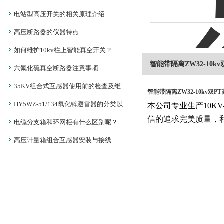
电站型高压开关的相关原理介绍
高压断路器的仪器特点
如何维护10kv柱上智能真空开关？
智能带隔离ZW32-10k
六氟化硫真空断路器注意事项
35KV组合式互感器使用前的检查及维
智能带隔离ZW32-10kv双
护
HY5WZ-51/134氧化锌避雷器的分类以
本公司专业生产10K
信的追求完美质量，
及试验操作方法
电缆分支箱和环网柜有什么区别呢？
高压计量箱组合互感器安装与接线