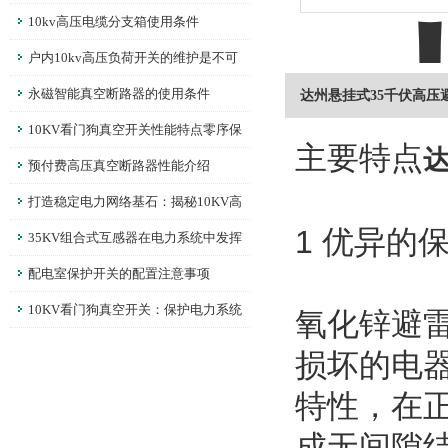
10kv高压电缆分支箱使用条件
户内10kv高压负荷开关的维护是不可
缺失的
永磁智能真空断路器的使用条件
达州悬挂式35千伏高压
10KV看门狗真空开关性能特点零序保
主要特点
护过流保护与远程控制功能详解
预付费高压真空断路器性能介绍
打造稳定电力网络基石：揭秘10KV高
1 优异的
压电缆分支箱的魅力
35KV组合式互感器在电力系统中发挥
着重要的作用
配电室保护开关的配置注意事项
10KV看门狗真空开关：保护电力系统
氧化锌避
安全稳定的守护者
损坏的电
特性，在
成无间隙