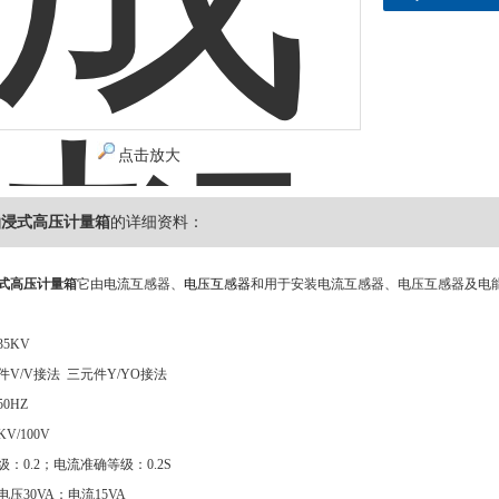
点击放大
油浸式高压计量箱
的详细资料：
浸式高压计量箱
它由电流互感器、
电压互感器
和用于安装电流互感器、电压互感器及电
5KV
V/V接法 三元件Y/YO接法
0HZ
V/100V
：0.2；电流准确等级：0.2S
压30VA；电流15VA