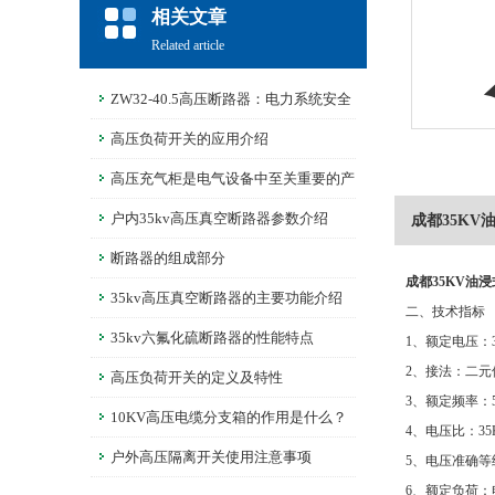
相关文章
Related article
ZW32-40.5高压断路器：电力系统安全
的守护者
高压负荷开关的应用介绍
高压充气柜是电气设备中至关重要的产
品
户内35kv高压真空断路器参数介绍
成都35KV
断路器的组成部分
成都35KV油
35kv高压真空断路器的主要功能介绍
二、技术指标
35kv六氟化硫断路器的性能特点
1、额定电压：3
2、接法：二元件
高压负荷开关的定义及特性
3、额定频率：5
10KV高压电缆分支箱的作用是什么？
4、电压比：35K
户外高压隔离开关使用注意事项
5、电压准确等级
6、额定负荷：电