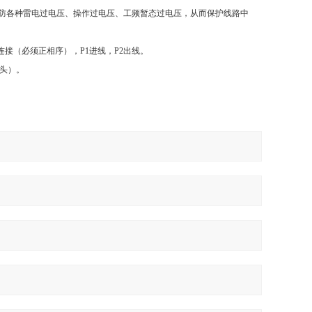
以防各种雷电过电压、操作过电压、工频暂态过电压，从而保护线路中
接（必须正相序），P1进线，P2出线。
空头）。