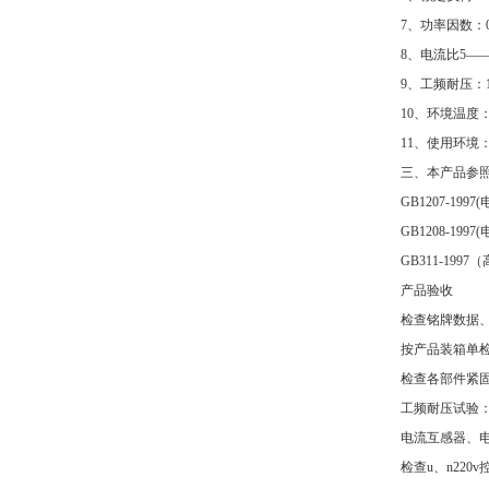
7、功率因数：0
8、电流比5——
9、工频耐压：10
10、环境温度
11、使用环
三、本产品参
GB1207-199
GB1208-199
GB311-19
产品验收
检查铭牌数据
按产品装箱单
检查各部件紧
工频耐压试验：
电流互感器、
检查u、n220v