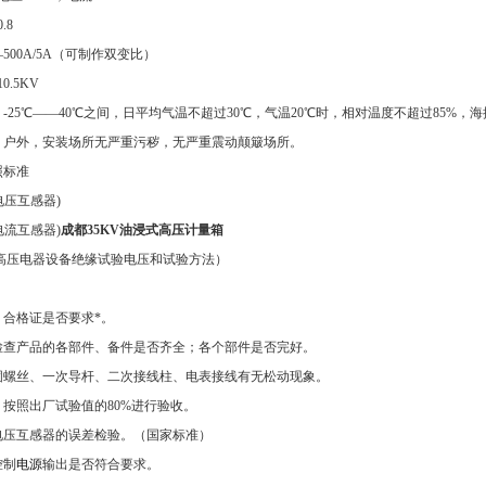
.8
500A/5A（可制作双变比）
.5KV
：-25℃——40℃之间，日平均气温不超过30℃，气温20℃时，相对温度不超过85%，海拔
境：户外，安装场所无严重污秽，无严重震动颠簸场所。
照标准
7(电压互感器)
7(电流互感器)
成都35KV油浸式高压计量箱
97（高压电器设备绝缘试验电压和试验方法）
、合格证是否要求*。
检查产品的各部件、备件是否齐全；各个部件是否完好。
固螺丝、一次导杆、二次接线柱、电表接线有无松动现象。
按照出厂试验值的80%进行验收。
电压互感器的误差检验。（国家标准）
控制
电源
输出是否符合要求。