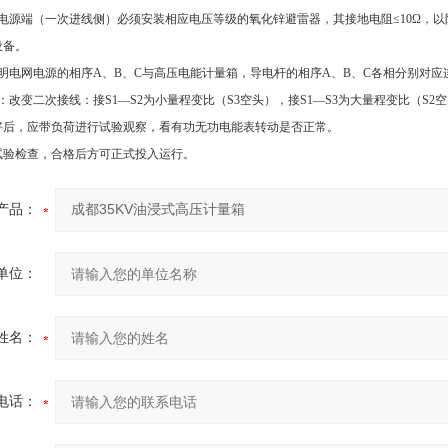
箱电源端（一次进线侧）必须安装相应电压等级的氧化锌避雷器，其接地电阻≤10Ω，
设备。
明电网电源的相序A、B、C与高压电能计量箱，导电杆的相序A、B、C各相分别对应连
：改变二次接线：接S1—S2为小量程变比（S3空头），接S1—S3为大量程变比（S2
好后，应带负荷进行试验观察，看有功无功电能表转动是否正常。
试验检查，合格后方可正式投入运行。
产品：
单位：
姓名：
电话：