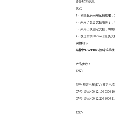
路器配套使用。
优点
1）动静触头采用紫铜镀银
2）采用了复合支柱绝缘子
3）采用出线固定支柱，将
4）改进后的HGW4比原瓷支
实拍细节
硅橡胶GW9/10kv旋转式单
产品参数：
12KV
型号 额定电压(KV) 额定电流(
GW9-10W/400 12 100 6300 100
GW9-10W/400 12 200 8000 110
12KV