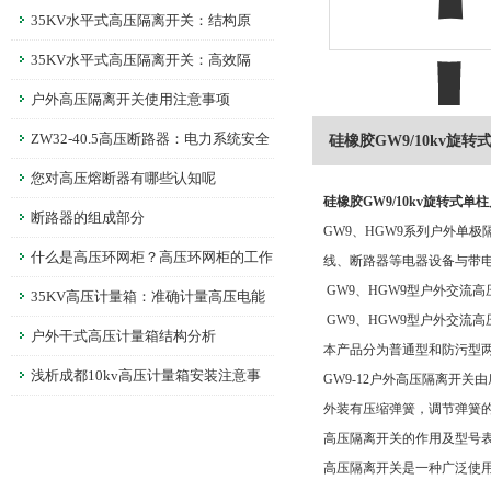
35KV水平式高压隔离开关：结构原
理、选型要点一次讲清楚！
35KV水平式高压隔离开关：高效隔
离，确保电力维护作业安全无忧
户外高压隔离开关使用注意事项
ZW32-40.5高压断路器：电力系统安全
硅橡胶GW9/10kv旋
的守护者
您对高压熔断器有哪些认知呢
硅橡胶GW9/10kv旋转式单
断路器的组成部分
GW9、HGW9系列户外单极
什么是高压环网柜？高压环网柜的工作
线、断路器等电器设备与带
GW9、HGW9型户外交流高
原理
35KV高压计量箱：准确计量高压电能
GW9、HGW9型户外交流
的仪器
户外干式高压计量箱结构分析
本产品分为普通型和防污型
浅析成都10kv高压计量箱安装注意事
GW9-12户外高压隔离开
外装有压缩弹簧，调节弹簧
项
高压隔离开关的作用及型号
高压隔离开关是一种广泛使