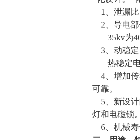
1、泄漏比：普
2、导电部
35kv为400
3、动稳定电
热稳定电流：
4、增加传
可靠。
5、新设计
灯和电磁锁
6、机械寿命