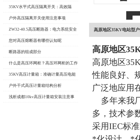
理、选型要点一次讲清楚！
35KV水平式高压隔离开关：高效隔
离，确保电力维护作业安全无忧
户外高压隔离开关使用注意事项
ZW32-40.5高压断路器：电力系统安全
高原地区35KV电站型
的守护者
您对高压熔断器有哪些认知呢
高原地区35
断路器的组成部分
高原地区35
什么是高压环网柜？高压环网柜的工作
性能良好、
原理
35KV高压计量箱：准确计量高压电能
的仪器
户外干式高压计量箱结构分析
广泛地应用在
浅析成都10kv高压计量箱安装注意事
多年来我厂
项
多，技术参数
采用IEC标
*化设计。