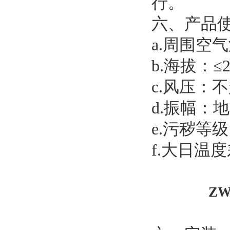
行。
六、产品
a.周围空气
b.海拔：
c.风压：不超
d.振幅：
e.污秽等
f.大日温
ZW