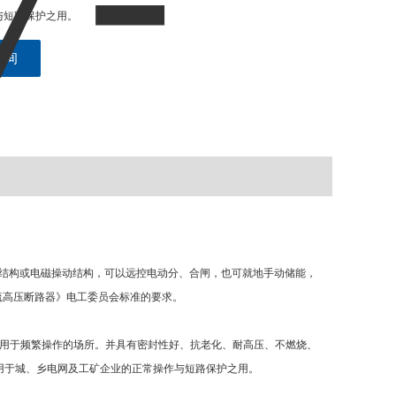
与短路保护之用。
咨询
装弹簧操动结构或电磁操动结构，可以远控电动分、合闸，也可就地手动储能，
《交流高压断路器》电工委员会标准的要求。
用于频繁操作的场所。并具有密封性好、抗老化、耐高压、不燃烧、
用于城、乡电网及工矿企业的正常操作与短路保护之用。