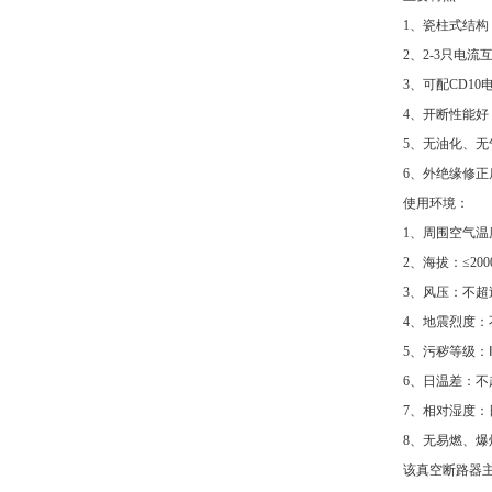
1、瓷柱式结
2、2-3只电
3、可配CD10
4、开断性能
5、无油化、
6、外绝缘修正
使用环境：
1、周围空气温度
2、海拔：≤2
3、风压：不超过7
4、地震烈度：
5、污秽等级：
6、日温差：不
7、相对湿度：
8、无易燃、
该真空断路器主要型号