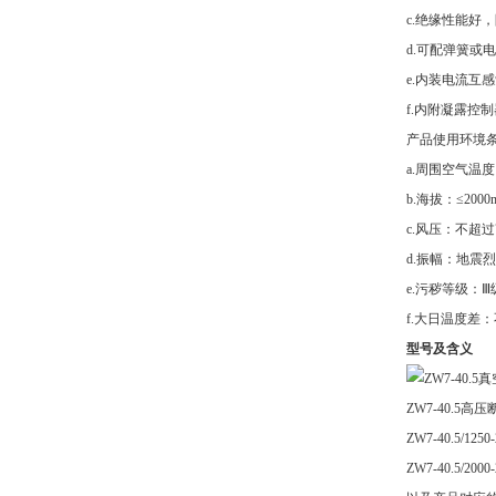
c.绝缘性能好
d.可配弹簧
e.内装电流互
f.内附凝露控
产品使用环境
a.周围空气温度
b.海拔：≤20
c.风压：不超过70
d.振幅：地震烈
e.污秽等级：Ⅲ
f.大日温度差：
型号及含义
ZW7-40.5
ZW7-40.5/1250-
ZW7-40.5/2000-