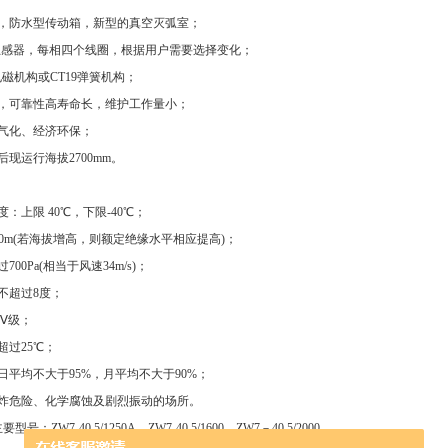
构，防水型传动箱，新型的真空灭弧室；
流互感器，每相四个线圈，根据用户需要选择变化；
电磁机构或CT19弹簧机构；
好，可靠性高寿命长，维护工作量小；
无气化、经济环保；
后现运行海拔2700mm。
：上限 40℃，下限-40℃；
000m(若海拔增高，则额定绝缘水平相应提高)；
00Pa(相当于风速34m/s)；
不超过8度；
Ⅳ级；
超过25℃；
日平均不大于95%，月平均不大于90%；
爆炸危险、化学腐蚀及剧烈振动的场所。
：ZW7-40.5/1250A、ZW7-40.5/1600、ZW7－40.5/2000