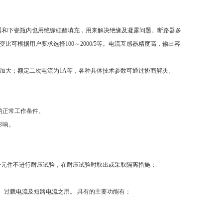
互感器和下瓷瓶内也用绝缘硅酯填充，用来解决绝缘及凝露问题。断路器多
可根据用户要求选择100～2000/5等。电流互感器精度高，输出容
负载阻抗加大；额定二次电流为1A等，各种具体技术参数可通过协商解决。
的正常工作条件。
影响。
电子元件不进行耐压试验，在耐压试验时取出或采取隔离措施；
电流、 过载电流及短路电流之用。 具有的主要功能有：