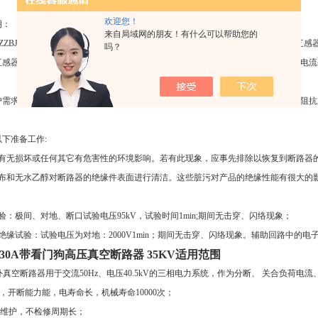
欢迎您！
明：
来自局域网的朋友！有什么可以帮助您的
ZZBJ4-40.5型电流互感器，电流互感器为穿心浇注式，安装在下瓷瓶内，在电流
吗？
感器，每只电流互感器多可包括四个线圈，其中两个用于测量，两个用于保护。电流变比
需求，设计制造特殊CT，如准确级为10P20、5P20级或0.2S级、0.1级；额定
下准备工作:
器有无损坏或任何其它有危害性的环境影响。若有此现象，应事先排除以恢复到断路器
绸布和无水乙醇对断路器的绝缘件表面进行清洁。这些脏污对产品的绝缘性能有很大的
验：极间、对地、断口试验电压95kV，试验时间1min;期间无击穿、闪络现象；
绝缘试验：试验电压为对地：2000V1min；期间无击穿、闪络现象。辅助回路中的
5/630A带看门狗高压真空断路器 35KV
​适用范围
5型户外真空断路器用于交流50Hz、电压40.5kV的三相电力系统，作为分断、 关合负荷
弧，开断能力能，电寿命长，机械寿命10000次；
免维护，不检修周期长；