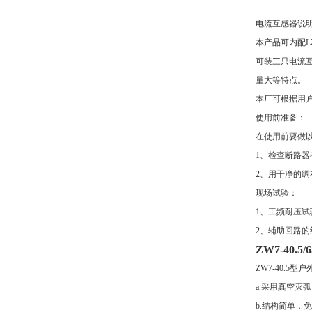
电流互感器说
本产品可内配L
可装三只电流互
量大等特点。
本厂可根据用户
使用前准备：
在使用前要做以
1、检查断路
2、用干净的
现场试验：
1、工频耐压试
2、辅助回路的
ZW7-40.
ZW7-40.
a.采用真空灭
b.结构简单，