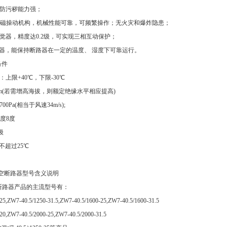
，防污秽能力强；
或电磁操动机构，机械性能可靠，可频繁操作；无火灾和爆炸隐患；
感觉器，精度达0.2级，可实现三相互动保护；
制器，能保持断路器在一定的温度、 湿度下可靠运行。
条件
：上限+40℃，下限-30℃
00m(若需增高海拔，则额定绝缘水平相应提高)
0Pa(相当于风速34m/s);
度8度
级
不超过25℃
高压断路器产品的主流型号有：
25,ZW7-40.5/1250-31.5,ZW7-40.5/1600-25,ZW7-40.5/1600-31.5
20,ZW7-40.5/2000-25,ZW7-40.5/2000-31.5