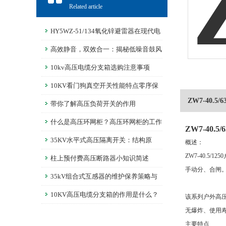
Related article
HY5WZ-51/134氧化锌避雷器在现代电
网中的关键角色：防雷击、过电压保护技
高效静音，双效合一：揭秘低噪音鼓风
术探讨
机如何平衡性能与宁静
10kv高压电缆分支箱选购注意事项
10KV看门狗真空开关性能特点零序保
ZW7-40.5
护过流保护与远程控制功能详解
带你了解高压负荷开关的作用
什么是高压环网柜？高压环网柜的工作
ZW7-40.
原理
35KV水平式高压隔离开关：结构原
概述：
ZW7-40.
理、选型要点一次讲清楚！
柱上预付费高压断路器小知识简述
手动分、合闸。
35kV组合式互感器的维护保养策略与
常见故障排除
10KV高压电缆分支箱的作用是什么？
该系列户外高
无爆炸、使用
主要特点