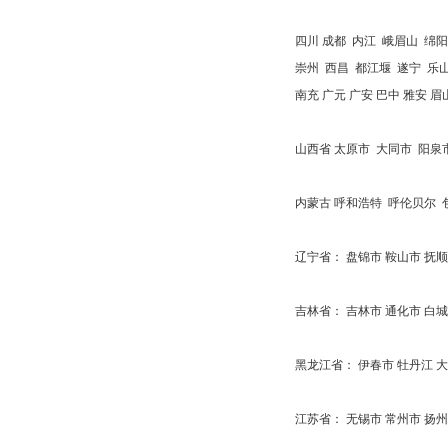
四川 成都 内江 峨眉山 绵阳
崇州 西昌 都江堰 遂宁 乐山
南充 广元 广安 巴中 雅安 眉
山西省 太原市 大同市 阳泉
内蒙古 呼和浩特 呼伦贝尔 
辽宁省： 盘锦市 鞍山市 抚顺
吉林省： 吉林市 通化市 白城
黑龙江省： 伊春市 牡丹江 大
江苏省： 无锡市 常州市 扬州