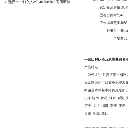
发生？维护保养至关重要
选择一个好的ZW7-40.5/630A高压断路
额定断流容量
100
器是非常重要的
固有分闸时间
4s
工作温度范围
40℃
外形尺寸
40m
产地
西安
平顶山10kv高压真空断路器
产品特点：
ZW8-12户外高压真空断
元紧凑适用可以简单地安装在
断路器本体基本终身免维护
山东 济南 青岛 烟台 威海 
济宁 临沂 淄博 泰安 枣庄 
青州 肥城 章丘