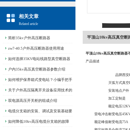
相关文章
Related article
平顶山10kv高压真空
简析35kv户外高压断路器
zw7-40.5户外高压断路器使用用途
平顶山10kv高压真空断路器
如何选择35KV电站线路型真空断路器
产品描述
呢？
户内35kv高压真空断路器参数介绍
品牌
西安
如何维护保养箱式变电站？小编手把手
灭弧方式
真空
教你！
关于户外高压隔离开关设备应用技术的
安装地点
户外
加工定制
是
分析
双电源高压开关柜的组成介绍
额定电压
12K
电缆分支箱的安装、调试及安装基础要
雷电冲击耐受电压
45K
求
如何降低10kv高压电缆分支箱的故障
额定峰值耐受电流
75A
额定短路关合电流
75K