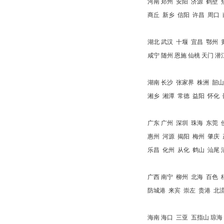
河南 郑州 安阳 济源 鹤壁 
商丘 新乡 信阳 许昌 周口
湖北 武汉 十堰 宜昌 鄂州 黄
咸宁 随州 恩施 仙桃 天门 潜
湖南 长沙 张家界 株洲 韶山
湘乡 湘潭 常德 益阳 怀化 
广东 广州 深圳 珠海 东莞 
惠州 河源 揭阳 梅州 肇庆 
乐昌 化州 从化 鹤山 汕尾 
广西 南宁 柳州 北海 百色 
防城港 来宾 崇左 贵港 北
海南 海口 三亚 五指山 琼海 