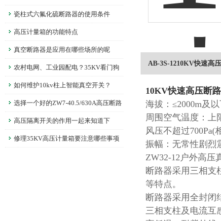
瓷柱式六氟化硫断路器的使用条件
高压计量箱的功能特点
真空断路器是应用在哪些场所的呢
AB-3S-1210KV快速
农村电网、工业园配电？35KV看门狗
断路器，护线路更省心
如何维护10kv柱上智能真空开关？
10KV快速高压断
选择一个好的ZW7-40.5/630A高压断路
海拔：≤2000m及
周围空气温度：上限 
器是非常重要的
高压隔离开关的作用一起来知道下
风压不超过700Pa(
修理35KV高压计量箱要注意哪些事项
振幅：无常性剧烈
呢？
ZW32-12户外高
断路器采用三相支
等特点。
断路器采用全封闭
三相支柱及电流互