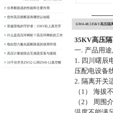
的守护者
分界断路器的性能和主要作用
您对高压熔断器有哪些认知呢
GW4-40.535KV高压隔
穿越雷电的守护者：35KV柱上真空开
关，科技筑就安全防线
什么是高压环网柜？高压环网柜的工作
35KV高压隔
原理
电站型六氟化硫断路器的使用环境
一.
产品用途
高压计量箱组合互感器安装与接线
1. 四川曙
10千伏开关ZW32-12和ZW8-12真空断
压配电设备
路器的区别
2.
隔离开关
（1）
海拔
（2）
周围介
温度不能满足