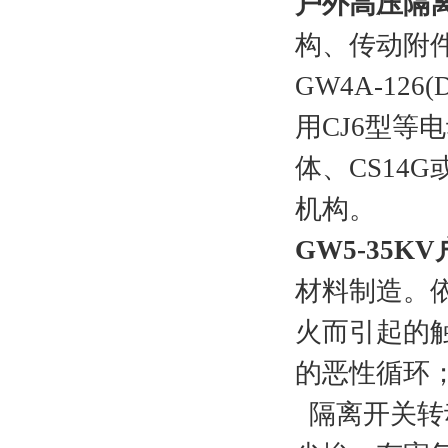
户外高压隔
构、传动附
GW4A-126(D
用
CJ6
型等电
体、
CS14G
机构。
GW5-35KV
材料制造。
火而引起的
的恶性循环
隔离开关转