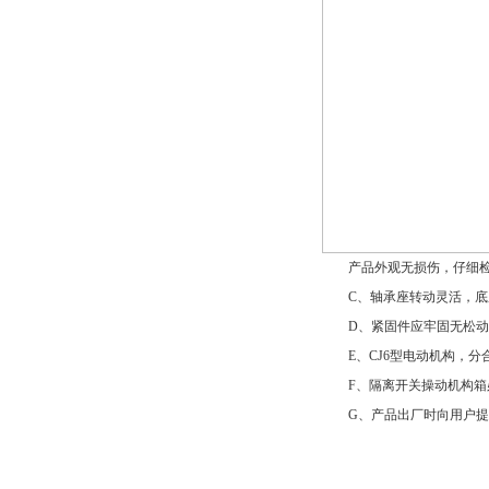
产品外观无损伤，仔细检
C、轴承座转动灵活，底座各
D、紧固件应牢固无松动
E、CJ6型电动机构，分
F、隔离开关操动机构箱必
G、产品出厂时向用户提供