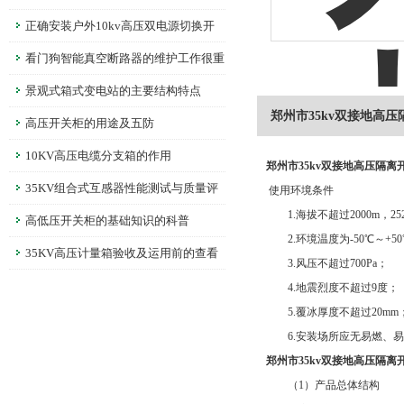
正确安装户外10kv高压双电源切换开
关没有你想的那般简单
看门狗智能真空断路器的维护工作很重
要
景观式箱式变电站的主要结构特点
郑州市35kv双接地高压
高压开关柜的用途及五防
10KV高压电缆分支箱的作用
郑州市35kv双接地高压隔离
35KV组合式互感器性能测试与质量评
使用环境条件
1.海拔不超过2000m，252
估标准解析
高低压开关柜的基础知识的科普
2.环境温度为-50℃～+5
35KV高压计量箱验收及运用前的查看
3.风压不超过700Pa；
4.地震烈度不超过9度；
5.覆冰厚度不超过20mm
6.安装场所应无易燃、易
郑州市35kv双接地高压隔离
（1）产品总体结构