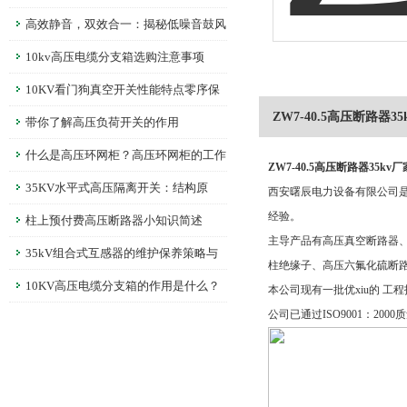
网中的关键角色：防雷击、过电压保护技
高效静音，双效合一：揭秘低噪音鼓风
术探讨
机如何平衡性能与宁静
10kv高压电缆分支箱选购注意事项
10KV看门狗真空开关性能特点零序保
ZW7-40.5高压断路器35
护过流保护与远程控制功能详解
带你了解高压负荷开关的作用
什么是高压环网柜？高压环网柜的工作
ZW7-40.5高压断路器35kv厂
原理
35KV水平式高压隔离开关：结构原
西安曙辰电力设备有限公司
经验。
理、选型要点一次讲清楚！
柱上预付费高压断路器小知识简述
主导产品有高压真空断路器
35kV组合式互感器的维护保养策略与
柱绝缘子、高压六氟化硫断
常见故障排除
10KV高压电缆分支箱的作用是什么？
本公司现有一批优xiu的 
公司已通过ISO9001：2