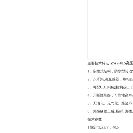
主要技术特点
ZW7-40.5
1、瓷柱式结构，防水型传动
2、2-3只电流互感器，每
3、可配CD10电磁机构或CT
4、开断性能好，可靠性高寿
5、无油化、无气化、经济环
6、外绝缘修正后现运行海拔27
技术参数
1额定电压KV：40.5