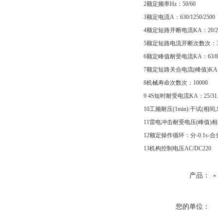
2额定频率Hz：50/60
3额定电流A：630/1250/2500
4额定短路开断电流KA：20/25/
5额定短路电流开断次数次：3
6额定峰值耐受电流KA：63/8
7额定短路关合电流(峰值)KA：
8机械寿命次数次：10000
9 4S短时耐受电流KA：25/31.
10工频耐压(1min):干试(相间,
11雷电冲击耐受电压(峰值)相间
12额定操作循环：分-0.1s-合分
13机构控制电压AC/DC220
产品：
您的单位：