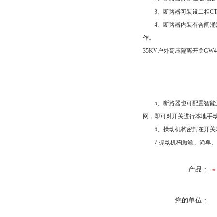
3、断路器可装设二相CT
4、断路器内装有合闸涌流
作。
35KV户外高压隔离开关GW
5、断路器也可配置智能开
网，即可对开关进行本地手
6、操动机构密封在开关箱
7.操动机构新颖、简单、
产品：
您的单位：