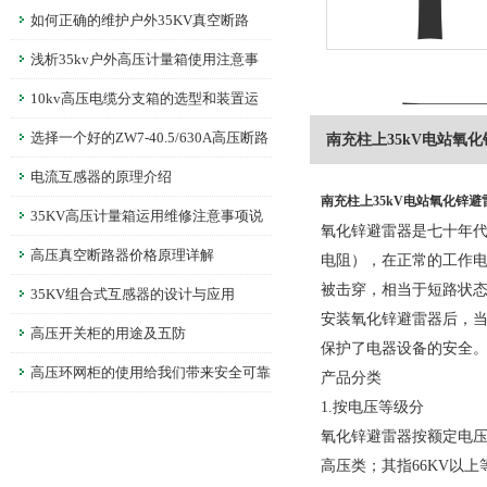
如何正确的维护户外35KV真空断路
器？
浅析35kv户外高压计量箱使用注意事
项
10kv高压电缆分支箱的选型和装置运
用注意事项
选择一个好的ZW7-40.5/630A高压断路
南充柱上35kV电站氧
器是非常重要的
电流互感器的原理介绍
南充柱上35kV电站氧化锌避
35KV高压计量箱运用维修注意事项说
氧化锌避雷器是七十年
明
高压真空断路器价格原理详解
电阻），在正常的工作
被击穿，相当于短路状
35KV组合式互感器的设计与应用
安装氧化锌避雷器后，
高压开关柜的用途及五防
保护了电器设备的安全。
高压环网柜的使用给我们带来安全可靠
产品分类
1.按电压等级分
氧化锌避雷器按额定电
高压类；其指66KV以上等