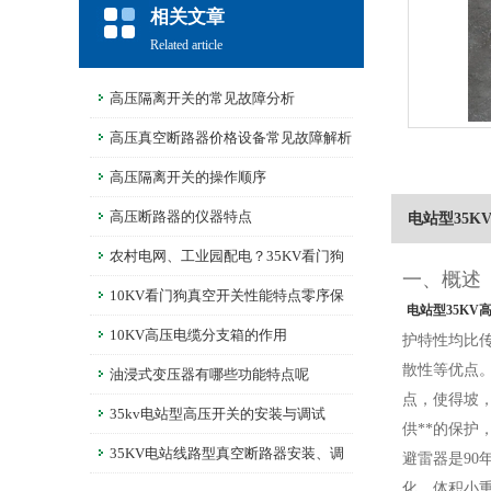
相关文章
Related article
高压隔离开关的常见故障分析
高压真空断路器价格设备常见故障解析
高压隔离开关的操作顺序
高压断路器的仪器特点
电站型35K
农村电网、工业园配电？35KV看门狗
一、概述
断路器，护线路更省心
10KV看门狗真空开关性能特点零序保
电站型35KV
护过流保护与远程控制功能详解
10KV高压电缆分支箱的作用
护特性均比
散性等优点
油浸式变压器有哪些功能特点呢
点，使得坡
35kv电站型高压开关的安装与调试
供**的保
35KV电站线路型真空断路器安装、调
避雷器是9
化，体积小