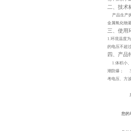
试
二、技术
产品生产执行的
金属氧化物
三、使用
1.环境温度为
的电压不超过
四、产品
1.体积小
潮防爆； 3
考电压、方
您的