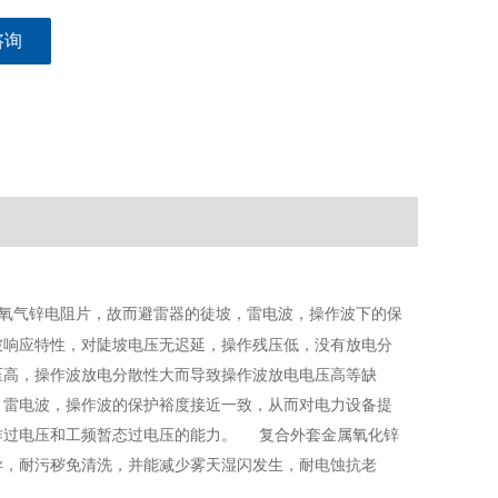
咨询
的氧气锌电阻片，故而避雷器的徒坡，雷电波，操作波下的保
坡响应特性，对陡坡电压无迟延，操作残压低，没有放电分
压高，操作波放电分散性大而导致操作波放电电压高等缺
，雷电波，操作波的保护裕度接近一致，从而对电力设备提
作过电压和工频暂态过电压的能力。 复合外套金属氧化锌
异，耐污秽免清洗，并能减少雾天湿闪发生，耐电蚀抗老