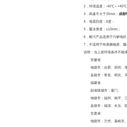
2．环境温度：-40℃～+40
3．风速不大于35m/s；
成都
4．地震烈度：8度；
5．覆冰厚度：≤10mm；
6．耐污产品适用于污秽地区
7．不适用于有易燃物质、
说明：当上述环境条件不能
安徽省
地级市：合肥、宿州、淮北
县级市：界首、明光、天
福建省
副省级城市：厦门。
地级市：福州、南平、三
县级市：福清、长乐、邵武
甘肃省
地级市：兰州、嘉峪关、金