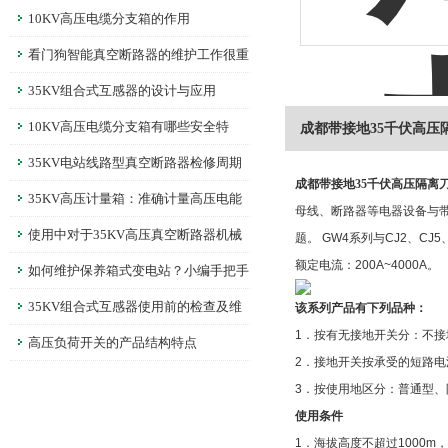
10KV高压电缆分支箱的作用
看门狗智能真空断路器的维护工作很重
要
35KV组合式互感器的设计与应用
10KV高压电缆分支箱有哪些安全特
成都带接地35千伏高压
性？
35KV电站线路型真空断路器检修周期
成都带接地35千伏高压隔离
多长时间？
35KV高压计量箱：准确计量高压电能
母线、断路器等电器设备与
的仪器
使用中对于35KV高压真空断路器机械
题。 GW4系列与CJ2、C
额定电流：200A~4000A。
特性的调整
如何维护保养箱式变电站？小编手把手
教你！
35KV组合式互感器使用前的检查及维
该系列产品有下列品种：
1．按有无接地开关分：不
护
高压负荷开关的产品结构特点
2．接地开关按承受的短路电流
3．按使用地区分：普通型、
使用条件
1．海拔高度不超过1000m，