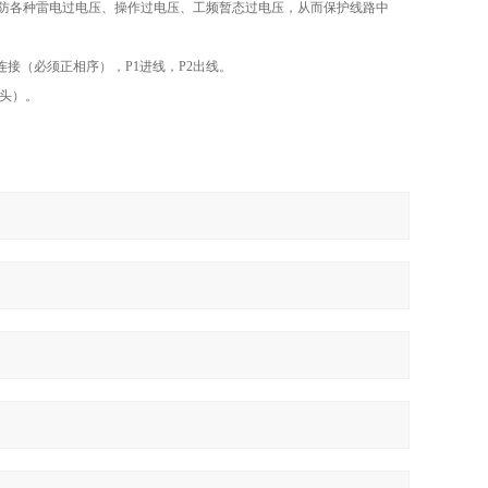
以防各种雷电过电压、操作过电压、工频暂态过电压，从而保护线路中
接（必须正相序），P1进线，P2出线。
空头）。