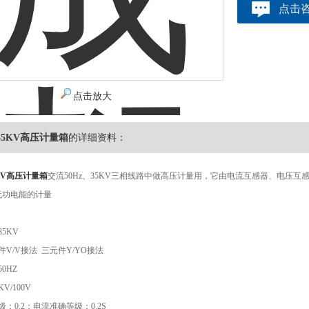
点击
点击放大
5KV高压计量箱
的详细资料：
KV高压计量箱
交流50Hz、35KV三相线路中做高压计量用，它由电流互感器、电压
无功电能的计量
5KV
V/V接法 三元件Y/YO接法
0HZ
V/100V
：0.2；电流准确等级：0.2S