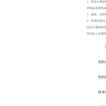
2、高压计量
的电器及用电
3、接线，应辨
4、双变比接法
高压计量箱装
经过以上全面
您的
您的
联系