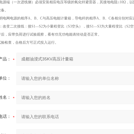
箱电源端（一次进线侧）必须安装相应电压等级的氧化锌避雷器，其接地电阻≤10Ω，
设备。
明电网电源的相序A、B、C与高压电能计量箱，导电杆的相序A、B、C各相分别对应连
：改变二次接线：接S1—S2为小量程变比（S3空头），接S1—S3为大量程变比（S2
好后，应带负荷进行试验观察，看有功无功电能表转动是否正常。
试验检查，合格后方可正式投入运行。
产品：
单位：
姓名：
电话：