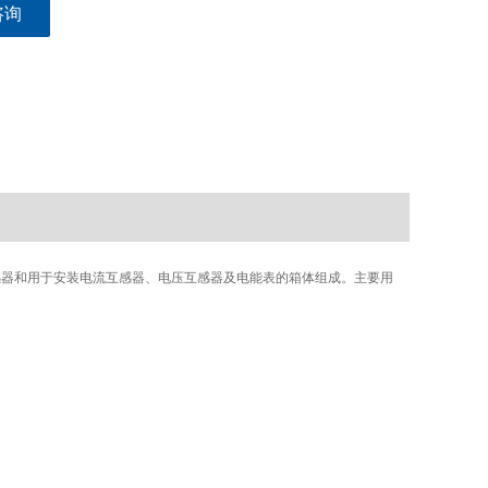
咨询
互感器和用于安装电流互感器、电压互感器及电能表的箱体组成。主要用