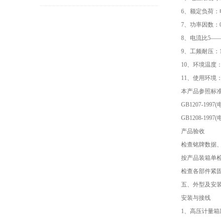
6、额定负荷：电
7、功率因数：0
8、电流比5——
9、工频耐压：10
10、环境温度
11、使用环
本产品参照标
GB1207-199
GB1208-199
产品验收
检查
铭牌
数据
按产品装箱单
检查各部件紧
五、外型及安装
安装与接线
1、高压计量箱