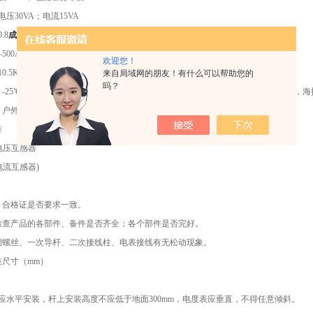
压30VA；电流15VA
.8
成都油浸式35KV高压计量箱
500A/5A（可制作双变比）
欢迎您！
.5KV
来自局域网的朋友！有什么可以帮助您的
吗？
：-25℃——40℃之间，日平均气温不超过30℃，气温20℃时，相对温度不超过85%，海拔
境：户外，安装场所无严重污秽，无严重震动颠簸场所。
准
7(电压互感器
7(电流互感器)
、合格证是否要求一致。
检查产品的各部件、备件是否齐全；各个部件是否完好。
固螺丝、一次导杆、二次接线柱、电表接线有无松动现象。
尺寸（mm）
应水平安装，杆上安装高度不应低于地面300mm，电度表应垂直，不得任意倾斜。