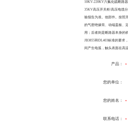
10KV-220KV六氟化硫断路
35KV高压开关柜/高压电缆
验报告为准。他部件。按照
的气密绝缘筒、动端盖板、
用；后者则是断路器本身的
JB3855和DL403标
间产生电弧，触头表面在高
产品：
您的单位：
您的姓名：
联系电话：