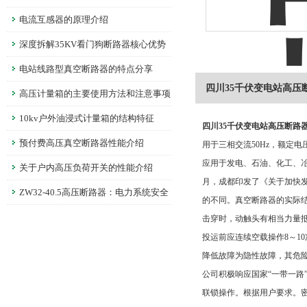
线
电流互感器的原理介绍
深度拆解35KV看门狗断路器核心优势
电站线路型真空断路器的特点分享
四川35千伏变电站高压
高压计量箱的主要使用方法和注意事项
10kv户外油浸式计量箱的结构特征
四川35千伏变电站高压断路
预付费高压真空断路器性能介绍
用于三相交流50Hz，额定
应用于发电、石油、化工、冶
关于户内高压负荷开关的性能介绍
月，成都印发了《关于加快
ZW32-40.5高压断路器：电力系统安全
的不同。真空断路器的实际
的守护者
击穿时，动触头有相当力量
投运前应连续空载操作8～1
降低故障为隐性故障，其危险
公司积极响应国家“一带一路
联锁操作。根据用户要求。密