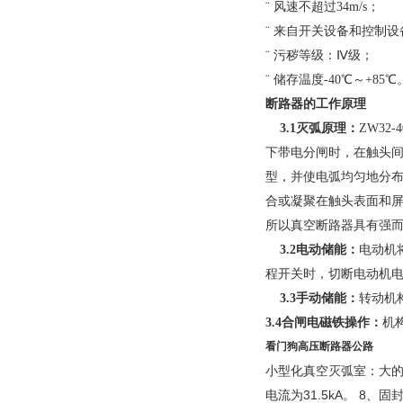
¨
风速不超过34m/s；
¨
来自开关设备和控制设
¨
污秽等级：Ⅳ级；
¨
储存温度-40℃～+85℃
断路器的工作原理
3.1灭弧原理：
ZW3
下带电分闸时，在触头
型，并使电弧均匀地分
合或凝聚在触头表面和
所以真空断路器具有强
3.2电动储能：
电动机
程开关时，切断电动机
3.3手动储能：
转动机
3.4合闸电磁铁操作：
机
看门狗高压断路器公路
小型化真空灭弧室：大
电流为31.5kA。
8、固