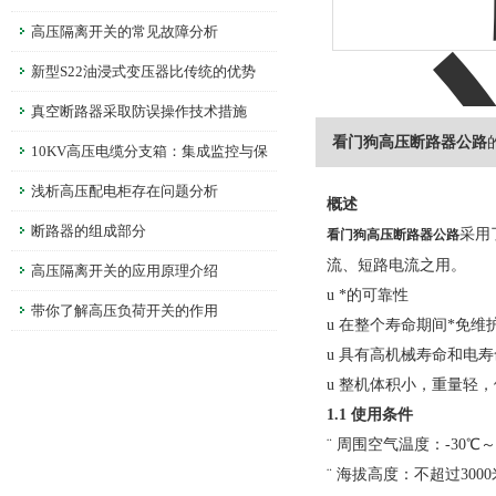
高压隔离开关的常见故障分析
新型S22油浸式变压器比传统的优势
真空断路器采取防误操作技术措施
看门狗高压断路器公路
10KV高压电缆分支箱：集成监控与保
护，提升电网运行可靠性
浅析高压配电柜存在问题分析
概述
断路器的组成部分
采用
看门狗高压断路器公路
流、短路电流之用。
高压隔离开关的应用原理介绍
u
*的可靠性
带你了解高压负荷开关的作用
u
在整个寿命期间*免维
u
具有高机械寿命和电寿
u
整机体积小，重量轻，
1.1 使用条件
¨
周围空气温度：-30℃～
¨
海拔高度：不超过3000