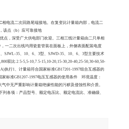
A.C相电流二次回路尾端接地。在复变比计量箱内部，电流二
，该点（b）应可靠接地
电告等优点，深受广大供电部门欢迎。三相三线计量箱由二只单相
中，一二次出线均用瓷套管装在面板上，外侧表面配装电度
SJWL-35、10、6、3型、SJWD-35、10、6、3型主要技术
00双比:2.5-5,5-10,7.5-15,10-20,15-30,20-40,25-50,30-60,50-
一次电流(A)执行1、计量箱符合国家标准GB17201-1997组合互感器的
国家标准GB1207-1997电压互感器的使用条件 环境温度：
条件：大气中无严重影响计量箱绝缘性能的污秽及侵蚀性和介质。
下列各项：产品型号、额定电压比、额定电流比、准确级、