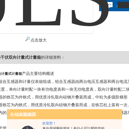
点击
点击放大
S-35千伏双向计量式计量箱
的详细资料：
产品主要结构概述
双向计量式计量箱
由组合互感器和计量仪表箱组成，组合互感器由两台电压互感器和两台电流
装置，单向计量时配一块有功电度表和一块无功电度表，双向计量时配二
互感器的铁芯为外铁式，用优质冷轧取向硅钢片叠装而成，中柱为多级阶梯
互感器铁芯为内铁式，用优质冷轧取向硅钢片叠装而成，在铁芯柱上装有一次
瓷套内的导电杆将电压、电流互感器的一次引出供接线用。电压、电流互感
欢迎您！
线套管，二次引线套管装设在箱盖上，油箱侧面装有放油塞接地螺栓。
来自局域网的朋友！有什么可以帮助您的