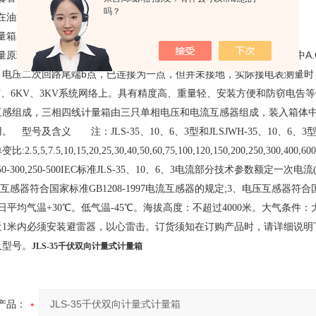
吗？
装在油箱正面，上面装有观察窗并备有铅封孔。
计量箱采用二次更换变比复式，便于更换变比时，更间接，高效的工作。
计量原理，采用V／V-12接线方式，电压回路中二次b点接地，电流回路中
，电压二次回路尾端b点，已连接为一点，但并未接地，实际接电表测量时
0KV、6KV、3KV系统网络上。具有精度高、重量轻、安装方便和防窃
互感组成，三相四线计量箱由三只单相电压和电流互感器组成，装入箱体
 型号及含义 注：JLS-35、10、6、3型和JLSJWH-35、10、6、3型、
,5,7.5,10,15,20,25,30,40,50,60,75,100,120,150,200,250,300,400,600,8
00,150-300,250-500IEC标准JLS-35、10、6、3电流部分技术参数额定
流互感器符合国家标准GB1208-1997电流互感器的规定;3、电压互感器符合
。日平均气温+30℃。低气温-45℃。海拔高度：不超过4000米。大气
近1米内必须安装避雷器，以心雷击。订货须知在订购产品时，请详细说明
及型号。
JLS-35千伏双向计量式计量箱
产品：