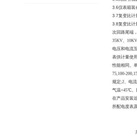
3.6仪表箱
3.7复变比
3.8复变比
次回路尾端
35KV、1
电压和电流
表供计量使用。
性能相同。单变比:2.5
75,100-2
规定;2、电
气温+45℃
在产品安装
所配电度表