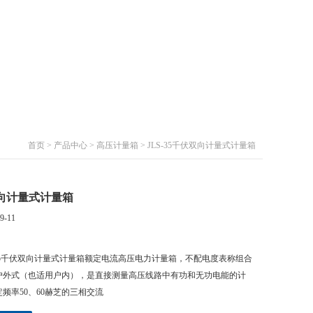
首页
>
产品中心
>
高压计量箱
> JLS-35千伏双向计量式计量箱
伏双向计量式计量箱
9-11
-35千伏双向计量式计量箱额定电流高压电力计量箱，不配电度表称组合
户外式（也适用户内），是直接测量高压线路中有功和无功电能的计
频率50、60赫芝的三相交流