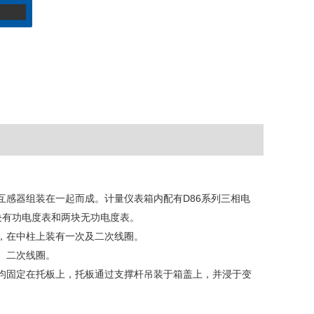
咨询
互感器组装在一起而成。计量仪表箱内配有D86系列三相电
块有功电度表和两块无功电度表。
形，在中柱上装有一次及二次线圈。
、二次线圈。
器均固定在托板上，托板通过支撑杆吊装于箱盖上，并浸于变