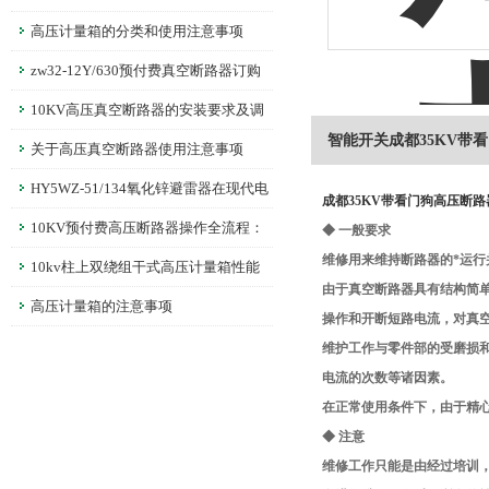
呢？
高压计量箱的分类和使用注意事项
zw32-12Y/630预付费真空断路器订购
须知
10KV高压真空断路器的安装要求及调
智能开关成都35KV带
整
关于高压真空断路器使用注意事项
HY5WZ-51/134氧化锌避雷器在现代电
成都35KV带看门狗高压断
网中的关键角色：防雷击、过电压保护技
10KV预付费高压断路器操作全流程：
◆ 一般要求
维修用来维持断路器的*运行
术探讨
安装调试、预付费功能激活与分合闸控制
10kv柱上双绕组干式高压计量箱性能
由于真空断路器具有结构简
说明
高压计量箱的注意事项
操作和开断短路电流，对真
维护工作与零件部的受磨损
电流的次数等诸因素。
在正常使用条件下，由于精心
◆ 注意
维修工作只能是由经过培训