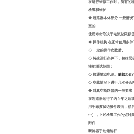
在进行维修工作时，所有的
检查和维护
◆ 断路器本体部分 一般情
室的
使用寿命取决于电流总限额
◆ 操作机构 在正常使用条
◇ 一定的操作次数后。
◇ 特殊运行条件下，包括恶
性能测试范围：
◇ 接通辅助电源。
成都35
◇ 空载情况下进行几次分合
◆ 对真空断路器的一般要求
在断路器运行了约 5 年之
用千布擦拭绝缘件表面，然
中），上述检查工作的短时间
附件
断路器手动储能杆