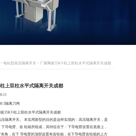
>
电站型高压隔离开关
> 厂家陶瓷35KV柱上双柱水平式隔离开关成都
V柱上双柱水平式隔离开关成都
9-11
40.5隔离刀闸
瓷35KV柱上双柱水平式隔离开关成都
高压隔离开关。 本实用新型的目的是这样实现的：高压隔离开关，是
、下导电臂、齿 轮箱所组成，其特征在于：下导电臂设置在底座上，
°夹角，在下 导电臂的顶部设置有齿轮箱，在下导电臂齿轮箱的上方