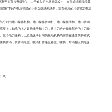
隔离开关直接升级到V，由于触头的电器间隙较小，在型式试验现带载
前煤矿下的V电压等级的小型负载越来越多，现在使用的均是额定电流
部分则由地刀操作机构、地刀操作传动杆、地刀操作曲柄、地刀传动
底座上，轴承的上方是绝缘子和主刀，将主刀分合操作部分的主刀操
、三个地刀曲柄，以及绝缘子付间的联动机构均安装在通体防护罩式
曲柄转动，其转动经主刀联动杆传递至各主刀曲柄，带动相应的绝缘
CM)