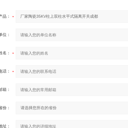
产品：
单位：
姓名：
电话：
邮箱：
省份：
地址：