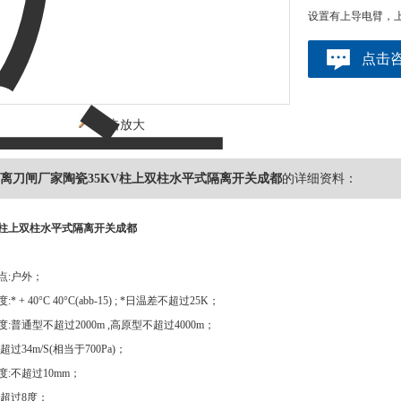
设置有上导电臂，
点击
点击放大
.5隔离刀闸厂家陶瓷35KV柱上双柱水平式隔离开关成都
的详细资料：
V柱上双柱水平式隔离开关成都
：
:户外；
 40°C 40°C(abb-15) ; *日温差不超过25K；
通型不超过2000m ,高原型不超过4000m；
34m/S(相当于700Pa)；
不超过10mm；
超过8度；