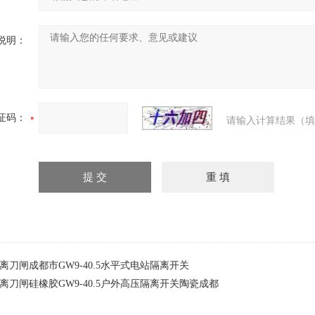
说明：
证码：
请输入计算结果（填
v隔离刀闸成都市GW9-40.5水平式电站隔离开关
v隔离刀闸硅橡胶GW9-40.5户外高压隔离开关陶瓷成都