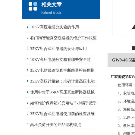
相关文章
Related article
10KV高压电缆分支箱的作用
看门狗智能真空断路器的维护工作很重
要
35KV组合式互感器的设计与应用
10KV高压电缆分支箱有哪些安全特
GW9-40
性？
35KV电站线路型真空断路器检修周期
厂家陶瓷35K
多长时间？
35KV高压计量箱：准确计量高压电能
使用环境
的仪器
使用中对于35KV高压真空断路器机械
1、安装地点
2、环境温度:* +
特性的调整
如何维护保养箱式变电站？小编手把手
3、海拔高度:普
教你！
35KV组合式互感器使用前的检查及维
4、风速:不超过
护
高压负荷开关的产品结构特点
5、覆冰厚度:
6、烈度:不