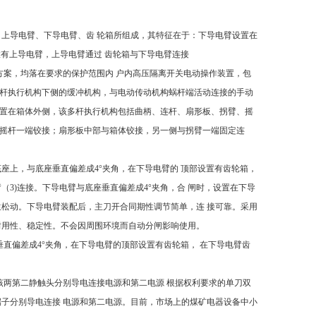
上导电臂、下导电臂、齿 轮箱所组成，其特征在于：下导电臂设置在
置有上导电臂，上导电臂通过 齿轮箱与下导电臂连接
方案，均落在要求的保护范围内 户内高压隔离开关电动操作装置，包
杆执行机构下侧的缓冲机构，与电动传动机构蜗杆端活动连接的手动
置在箱体外侧，该多杆执行机构包括曲柄、连杆、扇形板、拐臂、摇
摇杆一端铰接；扇形板中部与箱体铰接，另一侧与拐臂一端固定连
上，与底座垂直偏差成4°夹角，在下导电臂的 顶部设置有齿轮箱，
（3)连接。下导电臂与底座垂直偏差成4°夹角，合 闸时，设置在下导
生松动。下导电臂装配后，主刀开合同期性调节简单，连 接可靠。采用
耐用性、稳定性。不会因周围环境而自动分闸影响使用。
直偏差成4°夹角，在下导电臂的顶部设置有齿轮箱， 在下导电臂齿
两第二静触头分别导电连接电源和第二电源 根据权利要求的单刀双
端子分别导电连接 电源和第二电源。目前，市场上的煤矿电器设备中小