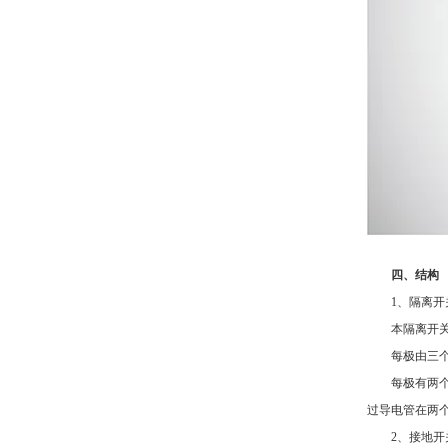
四、结构
1、隔离开
本隔离开关是
每极由三个独
每极有两个绝
过导电管在两
2、接地开