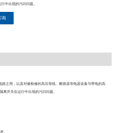
运行中出现的污闪问题。
咨询
合电路之用，以及对被检修的高压母线、断路器等电器设备与带电的高
隔离开关在运行中出现的污闪问题。
求。