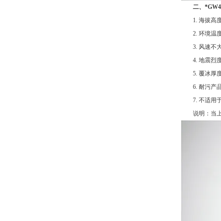
二、
*GW
1. 海拔高度不
2. 环境温度：
3. 风速不大于
4. 地震烈度
5. 覆冰厚度：
6. 耐污产品
7. 不适用
说明：当上述