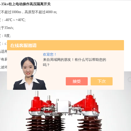
4-35kv柱上电动操作高压隔离开关
超过1000m，高原型不超过4000 m;
-40℃～+40℃;
35m/s;
：8度;
≤10mm;
适用于污秽地区;
欢迎您！
于有易燃物质、爆炸危险、化学腐蚀及剧烈震动的场所。
来自局域网的朋友！有什么可以帮助您的
吗？
环境条件不能满足使用要求时，由用户与制造厂协商解决。