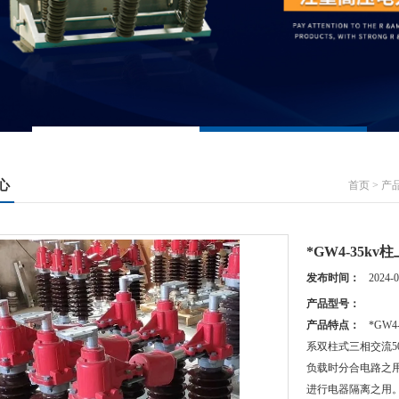
心
首页
>
产
*GW4-35
发布时间：
2024-0
产品型号：
产品特点：
*GW
系双柱式三相交流5
负载时分合电路之
进行电器隔离之用