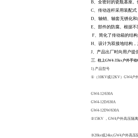
B、全密封的瓷瓶基座
C、传动连杆采用装配
D、轴销、轴套无锈化
E、部件的防腐。根据不
F、简化了传动箱的结
H、设计为双接地结构，
J、产品出厂时向用户提
三.
柱上GW4-35kv户外
1).产品型号
①（10KV或12KV）GW
GW4-12/630A
GW4-12D/630A
GW4-12DW/630A
②15KV ，GW4户外高压
③20kv或24kv,GW4户外