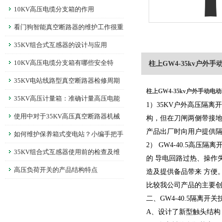
10KV高压电缆分支箱的作用
看门狗智能真空断路器的维护工作很重
要
35KV组合式互感器的设计与应用
10KV高压电缆分支箱有哪些安全特
柱上GW4-35kv户外
性？
35KV电站线路型真空断路器检修周期
柱上GW4-35kv户外手动电
多长时间？
35KV高压计量箱：准确计量高压电能
1）35KV户外高压隔
的仪器
使用中对于35KV高压真空断路器机械
构，但在刀闸两侧带接地
产品出厂时向用户提供
特性的调整
如何维护保养箱式变电站？小编手把手
2） GW4-40.5高
教你！
35KV组合式互感器使用前的检查及维
的 导电回路过热、操作
护
高压负荷开关的产品结构特点
造及提供备品带来 方便
比较我公司产品的主要创
二、GW4-40.5隔离开
A、设计了新型触头结