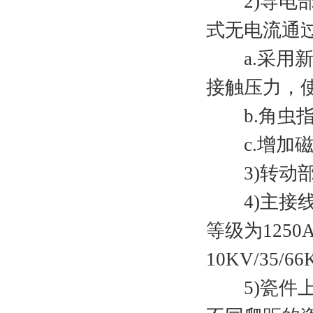
2)导电部
式无电流通
a.采用新
接触压力，
b.角虫指
c.增加磁
3)转动部
4)主接线
等级为125
10KV/35
5)瓷件上