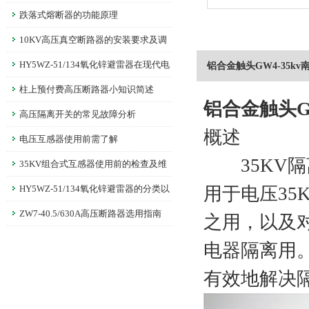
跌落式熔断器的功能原理
10KV高压真空断路器的安装要求及调
整
HY5WZ-51/134氧化锌避雷器在现代电
铝合金触头GW4-35k
网中的关键角色：防雷击、过电压保护技
柱上预付费高压断路器小知识简述
铝合金触头G
术探讨
高压隔离开关的常见故障分析
概述
电压互感器使用前需了解
35KV隔离
35KV组合式互感器使用前的检查及维
护
HY5WZ-51/134氧化锌避雷器的分类以
用于电压35
及试验操作方法
ZW7-40.5/630A高压断路器选用指南
之用，以及
电器隔离用
有效地解决