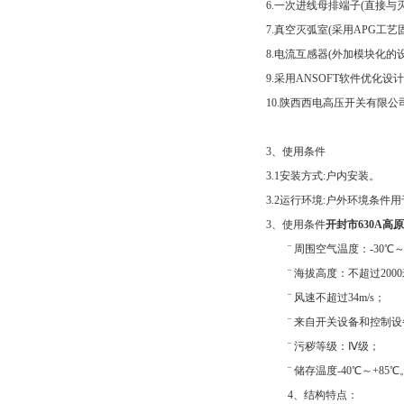
6.一次进线母排端子(直接
7.真空灭弧室(采用APG工
8.电流互感器(外加模块化的
9.采用ANSOFT软件优化
10.陕西西电高压开关有限
3、使用条件
3.1安装方式:户内安装。
3.2运行环境:户外环境条
3、使用条件
开封市630A
¨ 周围空气温度：-30℃～
¨ 海拔高度：不超过200
¨ 风速不超过34m/s；
¨ 来自开关设备和控制设
¨ 污秽等级：Ⅳ级；
¨ 储存温度-40℃～+85℃
4、结构特点：