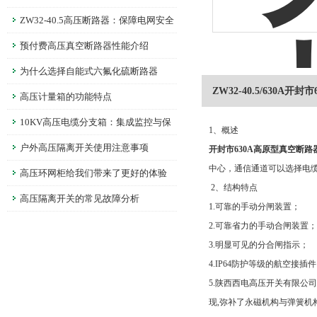
的守护者
ZW32-40.5高压断路器：保障电网安全
的重要设备
预付费高压真空断路器性能介绍
为什么选择自能式六氟化硫断路器
ZW32-40.5/630A
高压计量箱的功能特点
10KV高压电缆分支箱：集成监控与保
1、概述
护，提升电网运行可靠性
户外高压隔离开关使用注意事项
开封市630A高原型真空断路
中心，通信通道可以选择电缆、
高压环网柜给我们带来了更好的体验
2、结构特点
高压隔离开关的常见故障分析
1.可靠的手动分闸装置；
2.可靠省力的手动合闸装置；
3.明显可见的分合闸指示；
4.IP64防护等级的航空接插
5.陕西西电高压开关有限公司提
现,弥补了永磁机构与弹簧机