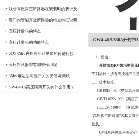
项
浅析高压真空断路器在安装时的要求及
调整
看门狗智能真空断路器的特点特征说明
高压计量箱的特点
GW4-40.5/630A开封
高压计量箱的功能特点
浅析35kv户外高压计量箱如何进行接
1、用途
线
高压断路器都有哪些作用呢
开封市35KV防污型高压隔
下列品种：接有无接地开关
35kv电站型高压开关的安装与调试
二、技术标准：
GW4-40.5高压隔离开关有什么作用？
GB1985—89《交流高
GB/T11022-1999《
IEC129（1984）《交
“高压真空断路器”因其灭
普及。
GW4系列隔离开关GW4-12、G