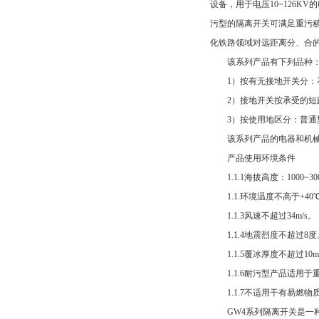
设备，用于电压10~126
污型的隔离开关可满足重污秽
化铁路领域对远距离分、合的需
该系列产品有下列品种
1）按有无接地开关分：不
2）接地开关按承受的短路电
3）按使用地区分：普通型
该系列产品的电器和机械性
产品使用环境条件
1.1.1海拔高度：1000~3
1.1.环境温度不高于+40℃
1.1.3风速不超过34m/s。
1.1.4地震烈度不超过8度
1.1.5覆冰厚度不超过10
1.1.6耐污型产品适用于
1.1.7不适用干有易燃物
GW4系列隔离开关是一种双