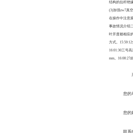
结构的拉杆绝
(3)加强zw7
在操作中注意观
事故情况介绍二。
叶开度都相应
方式。15:5
16:01:3
mm。16:08
您的
您的
联系