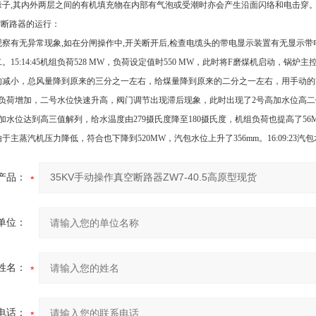
缘子,其内外两层之间的有机填充物在内部有气泡或受潮时亦会产生沿面闪络和电击穿
真空断路器的运行：
察有无异常现象,如在分闸操作中,开关断开后,检查电缆头的带电显示装置有无显示带电
15:14:45机组负荷528 MW，负荷设定值时550 MW，此时将F磨煤机启动，锅炉主控
的减小，总风量降到原来的三分之一左右，给煤量降到原来的二分之一左右，用手动的
9:12负荷增加，二号水位快速升高，阀门调节出现滞后现象，此时出现了2号高加水位
0三号高加水位达到高三值解列，给水温度由279摄氏度降至180摄氏度，机组负荷也提高了
:27由于主蒸汽机压力降低，符合也下降到520MW，汽包水位上升了356mm。16:09:
产品：
单位：
姓名：
电话：