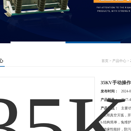
心
首页
>
产品中心
>
35KV手动操作
发布时间：
2024-0
产品型号：
ZW7-4
产品特点：
主要功
a.采用真空灭弧，
b.结构简单，兔维
c.绝缘性能好，防