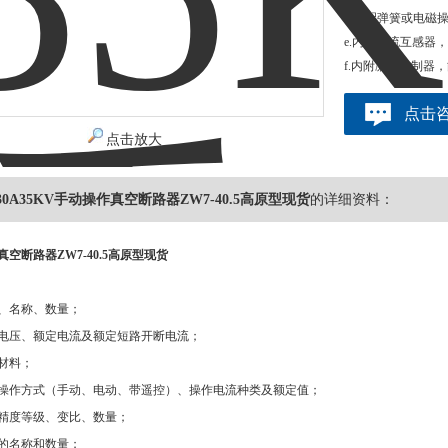
d.可配弹簧或电
e.内装电流互感器
f.内附凝露控制器
点击
点击放大
5/630A35KV手动操作真空断路器ZW7-40.5高原型现货
的详细资料：
真空断路器ZW7-40.5高原型现货
：
、名称、数量；
定电压、额定电流及额定短路开断电流；
材料；
的操作方式（手动、电动、带遥控）、操作电流种类及额定值；
器精度等级、变比、数量；
的名称和数量；