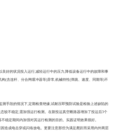
以良好的状况投入运行,减轻运行中的压力,降低设备运行中的故障和事
构(含连杆、分合闸缓冲器等)异常,机械特性(弹跳、速度、同期等)不
监测手段的情况下,定期检查绝缘,试耐压即预防试验是检验上述缺陷的
状态较不稳定,需加强运行检测。在新投运真空断路器增加了投运后3个
路器不稳定期间内加强对其运行检测的目的。实践证明效果很好。
等原因造成电击穿或闪络放电。更要注意那些为满足爬距而采用内外两层