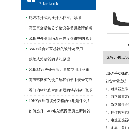
Related article
铠装移开式高压开关柜应用领域
高压真空断路器价格设备常见故障解析
浅析户外高压隔离开关设备维护的说明
35KV组合式互感器的设计与应用
ZW7-40.
跌落式熔断器的功能原理
浅析35kv户外高压计量箱使用注意事
35KV手动操作
项
高压环网柜的使用给我们带来安全可靠
订货时需注明
1、断路器型号
看门狗智能真空断路器的特点特征说明
2、断路器额
10KV高压电缆分支箱的作用是什么？
3、断路器外壳
如何选择35KV电站线路型真空断路器
4、操作机构
5、电流互感
呢？
6、备品、备件