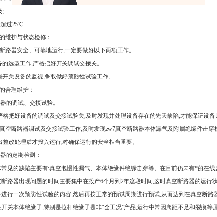
级;
不超过25℃
器的维护与状态检修：
空断路器安全、可靠地运行,一定要做好以下两项工作。
设备的选型工作,严格把好开关调试交接关。
加强开关设备的监视,争取做好预防性试验工作。
器的合理维护：
断路器的调试、交接试验。
严格把好设备的调试及交接试验关,及时发现并处理设备存在的先天缺陷,才能保证设备
7真空断路器调试及交接试验工作,及时发现zw7真空断路器本体漏气及附属绝缘件击穿机
出整改处理后才投入运行,对确保运行的安全相当重要。
断路器的定期检测：
常见的缺陷主要有:真空泡慢性漏气、本体绝缘件绝缘击穿等。在目前仍未有*的在线
断路器出现问题的时间主要集中在投产6个月到2年这段时间,这时真空断路器的运行
年各进行一次预防性试验的内容,然后再按正常的预试周期进行预试,从而达到在真空断
是开关本体绝缘子,特别是拉杆绝缘子是非“全工况”产品,运行中常因爬距不足和裂痕