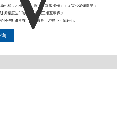
磁操动机构，机械性能可靠，可频繁操作；无火灾和爆炸隐患；
，讲师精度达0.2级，可实现三相互动保护;
，能保持断路器在一定的温度、湿度下可靠运行。
咨询