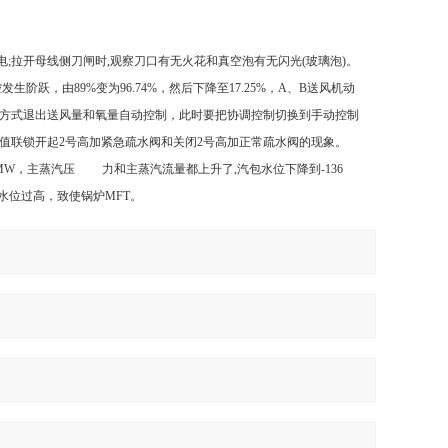
。
;拉开母线侧刀闸时,观察刀口有无火花和真空泡有无闪光(玻璃泡)。
发生阶跃，由89%变为96.74%，然后下降至17.25%，A、B送风机动
方式退出送风量和氧量自动控制，此时要把协调控制切换到手动控制
高二值联锁开起2号高加紧急疏水阀和关闭2号高加正常疏水阀的现象。
56MW，主蒸汽压 力和主蒸汽流量都上升了,汽包水位下降到-136
23汽包水位过高，致使锅炉MFT。