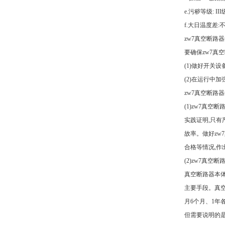
e.污秽等级: III
f.大日温度差:
zw7真空断路
要确保zw7真
(1)做好开关
(2)在运行中
zw7真空断路
(1)zw7真空
实践证明,只有
故率。做好zw
合格等情况,作
(2)zw7真空
真空断路器本体
主要手段。真空
月6个月、1
但需要说明的