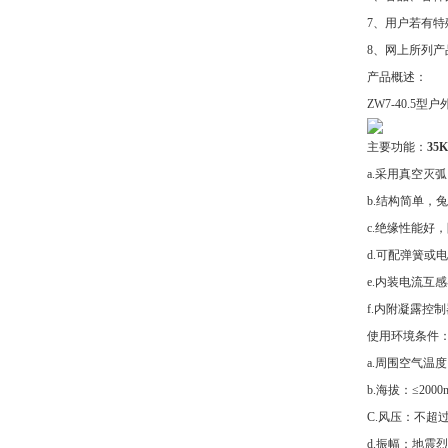
7、用户若有
8、网上所列
产品概述：
ZW7-40.
主要功能：
35
a.采用真空灭
b.结构简单，
c.绝缘性能好
d.可配弹簧
e.内装电流互
f.内附凝露控
使用环境条件
a.周围空气温度
b.海拔：≤20
C.风压：不超过7
d.振幅：地震烈