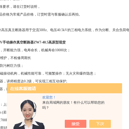
特殊要求，请在订货时说明，
产品价格为常规产品价格，订货时需与客服确认后再拍。
5型户外高压真主断路器用于交流50Hz、电压40.5kV的三相电力系统，作为分断、关合
KV手动操作真空断路器ZW7-40.5高原型现货
弧，开断能力强，电寿命长，机械寿命10000次；
兔维护，不检修周期长
，防污树巨力强；
或电磁操动机构，机械性能可靠，可频繁操作；无火灾和爆炸隐患；
感器，讲师精度达0.2级，可实现三相互动保护;
制器，能保持断路器在一定的温度、湿度下可靠运行。
：
欢迎您！
来自局域网的朋友！有什么可以帮助您的
：上限+40℃，下限-30℃;
吗？
00m (若需增高海拔，则额定绝缘水平相应提高);
00Pa (相当于风速34m/s)；
度8度;