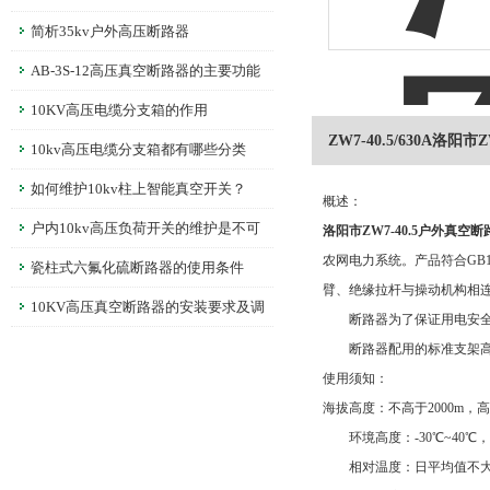
简析35kv户外高压断路器
AB-3S-12高压真空断路器的主要功能
介绍
10KV高压电缆分支箱的作用
ZW7-40.5/630A洛阳
10kv高压电缆分支箱都有哪些分类
如何维护10kv柱上智能真空开关？
概述：
户内10kv高压负荷开关的维护是不可
洛阳市ZW7-40.5户外真空断
农网电力系统。产品符合GB
缺失的
瓷柱式六氟化硫断路器的使用条件
臂、绝缘拉杆与操动机构相
10KV高压真空断路器的安装要求及调
断路器为了保证用电安全，
整
断路器配用的标准支架高度：中
使用须知：
海拔高度：不高于2000m，高
环境高度：-30℃~40℃，
相对温度：日平均值不大于2.2