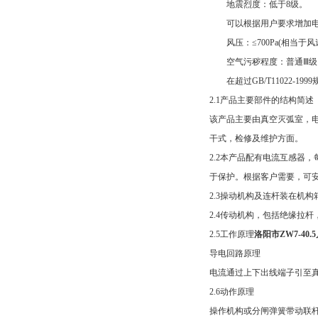
地震烈度：低于8级。
可以根据用户要求增加电
风压：≤700Pa(相当于风速3
空气污秽程度：普通Ⅲ级
在超过GB/T11022-1
2.1产品主要部件的结构简述
该产品主要由真空灭弧室，
干式，检修及维护方面。
2.2本产品配有电流互感器
于保护。根据客户需要，可安装10
2.3操动机构及连杆装在机
2.4传动机构，包括绝缘拉
2.5工作原理
洛阳市ZW7-40
导电回路原理
电流通过上下出线端子引至
2.6动作原理
操作机构或分闸弹簧带动联杆