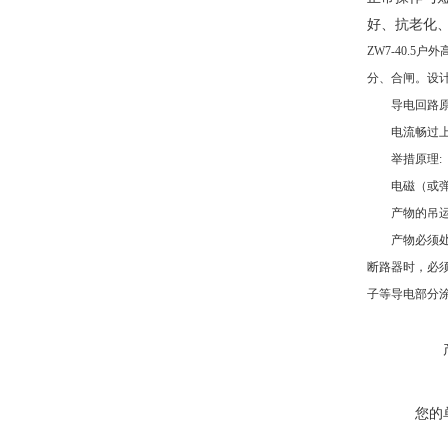
好、抗老化
ZW7-40.
分、合闸。设计
导电回路原
电流畅过上出
举措原理:
电磁（或弹簧）
产物的吊运、
产物必须处于
断路器时，必
子等导电部分涂
您的