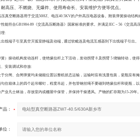
、耐高压、不燃烧、无爆炸、使用寿命长、安装维护方便等优点。
5户外高压真空断路器用于交流50HZ、电压40.5KV的户外高压电器设备。附装弹簧操
性能符合GB1984-89《交流高压断路器》国家标准的要求。并满足IEC－56《交流
理:
线端子引至真空灭弧室静端及动端 , 通过软毗连及电流互感器到下出线端子引出。
操动机构发动连杆，使绝缘拉杆上下活动，发动拐臂 8 及拐臂 5 绕轴转动，使得
安装调试和存放:
分闸、合闸弹簧均未储能位置以整机状态运输，运输时应有浅显包装，瓷瓶应有掩护套 
须勾住箱体上的四个起吊螺钉，程度吊起，并包管钢丝绳不要碰到绝缘拉杆和瓷瓶，以
产业凡士林油，存放室内或棚屋中保管，并保持干燥透风。产物的贮存期为15-20年
产品：
单位：