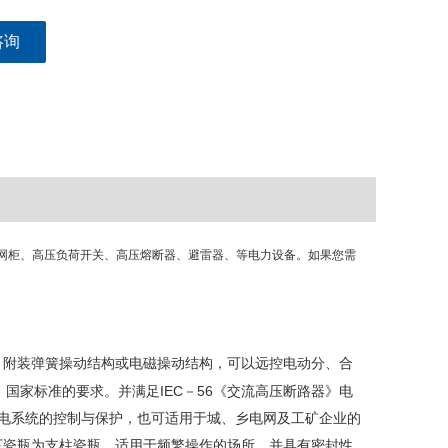
咨询
网柜、高压负荷开关、高压熔断器、避雷器、等电力设备。如果您需
设备。附装弹簧操动结构或电磁操动结构，可以远控电动分、合
》国家标准的要求。并满足IEC－56《交流高压断路器》电
输变电系统的控制与保护，也可适用于城、乡电网及工矿企业的
下瓷瓶为支柱瓷瓶。适用于频繁操作的场所。并具有密封性