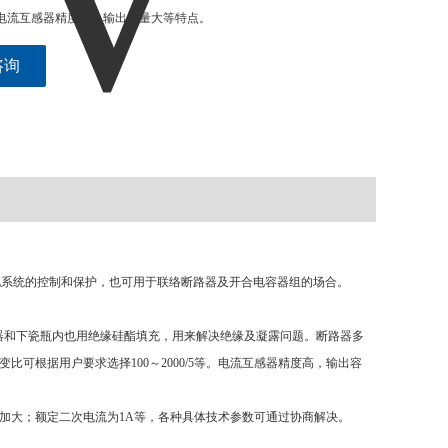
5等。电流互感器精度高，输出容量大等特点。
咨询
V输电系统的控制和保护，也可用于联络断路器及开合电容器组的场合。
互感器和下瓷瓶内也用绝缘硅酯填充，用来解决绝缘及凝露问题。断路器多
可根据用户要求选择100～2000/5等。电流互感器精度高，输出容
负载阻抗加大；额定二次电流为1A等，各种具体技术参数可通过协商解决。