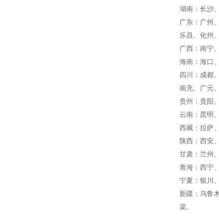
湖南：长沙
广东：广州
乐昌、化州
广西：南宁
海南：海口
四川：成都
南充、广元
贵州：贵阳
云南：昆明
西藏：拉萨
陕西：西安
甘肃：兰州
青海：西宁
宁夏：银川
新疆：乌鲁
渠。