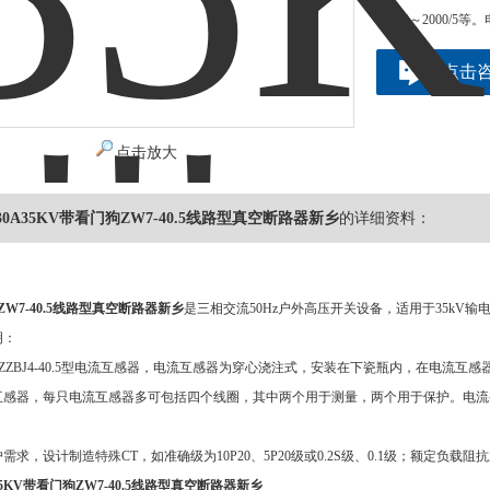
择100～2000/
点击
点击放大
5/630A35KV带看门狗ZW7-40.5线路型真空断路器新乡
的详细资料：
ZW7-40.5线路型真空断路器新乡
是三相交流50Hz户外高压开关设备，适用于35k
明：
ZZBJ4-40.5型电流互感器，电流互感器为穿心浇注式，安装在下瓷瓶内，在电流
感器，每只电流互感器多可包括四个线圈，其中两个用于测量，两个用于保护。电流变比
需求，设计制造特殊CT，如准确级为10P20、5P20级或0.2S级、0.1级；额定
35KV带看门狗ZW7-40.5线路型真空断路器新乡