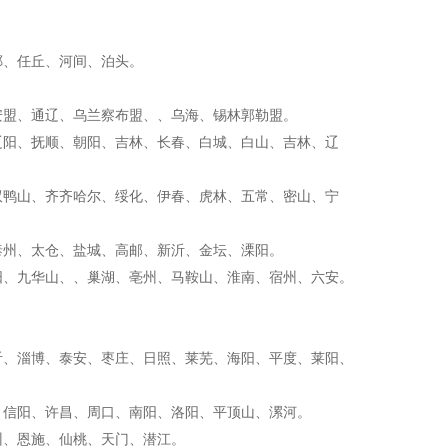
郸、任丘、河间、泊头。
安盟、通辽、乌兰察布盟、、乌海、锡林郭勒盟。
辽阳、抚顺、朝阳、吉林、长春、白城、白山、吉林、辽
双鸭山、齐齐哈尔、绥化、伊春、虎林、五常、密山、宁
泰州、太仓、盐城、高邮、新沂、金坛、溧阳。
阳、九华山、、巢湖、亳州、马鞍山、淮南、宿州、六安。
沂、淄博、泰安、枣庄、日照、莱芜、海阳、平度、莱阳、
、信阳、许昌、周口、南阳、洛阳、平顶山、漯河。
州、恩施、仙桃、天门、潜江。