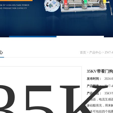
心
首页
>
产品中心
>
ZW7-
35KV带看门狗
发布时间：
2024-0
产品型号：
ZW7-4
产品特点：
35K
互感器，电流互感
缘硅酯填充，用来
器多可包括四个线