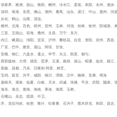
、张家界、株洲、韶山、衡阳、郴州、冷水江、娄底、耒阳、永州、湘乡
、深圳、珠海、东莞、佛山、潮州、番禺、汕头、湛江、中山、惠州、河
、从化、鹤山、汕尾、清远。
、柳州、北海、百色、梧州、贺州、玉林、河池、桂林、钦州、防城港、
、三亚、五指山、琼海、儋州、文昌、万宁、东方。
、内江、峨眉山、绵阳、宜宾、泸州、攀枝花、自贡、资阳、崇州、西昌
、广安、巴中、雅安、眉山、阿坝、甘孜。
、安顺、铜仁、六盘水、遵义、毕节、兴义、凯里、都匀。
、西双版纳、大理、德宏、思茅、玉溪、曲靖、保山、昭通、临沧、丽江、
、那曲、昌都、乃东、日喀则 阿里、林芝。
、宝鸡、延安、兴平、咸阳、铜川、渭南、汉中、榆林、安康、商洛
、嘉峪关、酒泉、临夏、白银、天水、武威、张掖、平凉、庆阳、陇南、
、海东、海北、黄南、海南、果洛、海西、玉树。
、石嘴山、吴忠、固原、中卫。
木齐、克拉玛依、哈密、喀什、吐鲁番、石河子、图木舒克、和田、昌吉