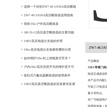
选择一个好的ZW7-40.5/630A高压断路
器是非常重要的
ZW7-40.5/630A高压断路器选用指南
简析35kv户外高压断路器
AB-3S-12高压真空断路器的主要功能
介绍
10KV高压电缆分支箱的作用
ZW7-40.
10kv高压电缆分支箱都有哪些分类
如何维护10kv柱上智能真空开关？
产品概述
户内10kv高压负荷开关的维护是不可
35KV带看门狗
电流互感器说
缺失的
瓷柱式六氟化硫断路器的使用条件
本产品可内配L
10KV高压真空断路器的安装要求及调
可装三只电流互
整
量大等特点。
本厂可根据用户
使用前准备
：