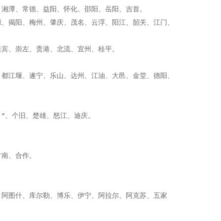
、湘潭、常德、益阳、怀化、邵阳、岳阳、吉首。
源、揭阳、梅州、肇庆、茂名、云浮、阳江、韶关、江门、
来宾、崇左、贵港、北流、宜州、桂平。
、都江堰、遂宁、乐山、达州、江油、大邑、金堂、德阳、
*、个旧、楚雄、怒江、迪庆。
甘南、合作。
、阿图什、库尔勒、博乐、伊宁、阿拉尔、阿克苏、五家