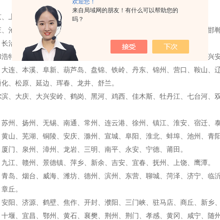
欢迎您！
来自局域网的朋友！有什么可以帮助您的
京、上海、天津、重庆。
吗？
庄、沧州、承德、秦皇岛、唐山、保定、廊坊、邢台、衡水、张家口、邯
、长治、大同、阳泉、朔州、临汾、晋城、忻州、运城、晋中、吕梁。
和浩特、包头、赤峰、鄂尔多斯、呼伦贝尔、阿拉善盟、巴彦淖尔盟、兴
、大连、本溪、阜新、葫芦岛、盘锦、铁岭、丹东、锦州、营口、鞍山、
通化、松原、延边、珲春、龙井、舒兰。
尔滨、大庆、大兴安岭、鹤岗、黑河、鸡西、佳木斯、牡丹江、七台河、
、苏州、扬州、无锡、南通、常州、连云港、徐州、镇江、淮安、宿迁、
、黄山、芜湖、铜陵、安庆、滁州、宣城、阜阳、淮北、蚌埠、池州、青
、厦门、泉州、漳州、龙岩、三明、南平、永安、宁德、莆田。
、九江、赣州、景德镇、萍乡、新余、吉安、宜春、抚州、上饶、鹰潭。
、青岛、烟台、威海、潍坊、德州、滨州、东营、聊城、菏泽、济宁、临
、章丘。
、安阳、济源、鹤壁、焦作、开封、濮阳、三门峡、驻马店、商丘、新乡
、十堰、宜昌、鄂州、黄石、襄樊、荆州、荆门、孝感、黄冈、咸宁、随