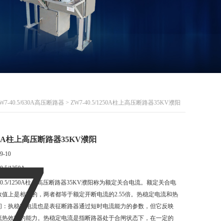
W7-40.5/630A高压断路器
> ZW7-40.5/1250A柱上高压断路器35KV濮阳
1250A柱上高压断路器35KV濮阳
9-10
0.5/1250A
-40.5/1250A柱上高压断路器35KV濮阳称为额定关合电流。额定关合电
值上是相等的，两者都等于额定开断电流的2.55倍。热稳定电流和热
间：执稳定电流也是表征断路器通过短时电流能力的参数，但它反映
流热效应的能力。热稳定电流是指断路器处于合闸状态下，在一定的