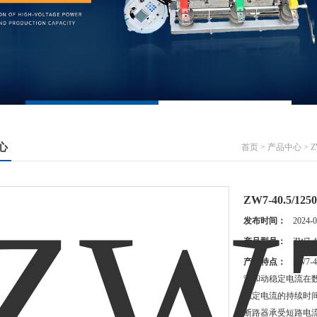
心
首页
>
产品中心
>
Z
ZW7-40.5/
发布时间：
2024-0
产品型号：
ZW7-4
产品特点：
ZW7
流和动稳定电流在数
稳定电流的持续时
断路器承受短路电