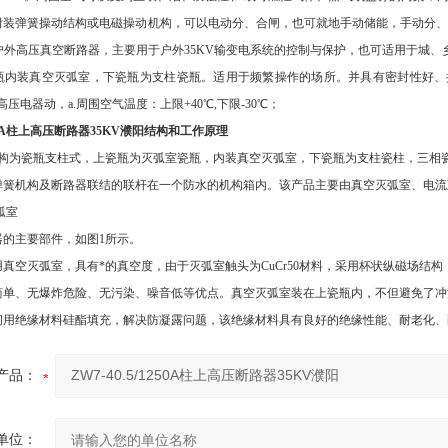
附装弹簧操动结构或电磁操动机构，可以电动分、合闸，也可就地手动储能，手动分、
5系列户外高压真空断路器，主要用于户外35KV输变电系统的控制与保护，也可适用于
瓶内装真空灭弧室，下瓷瓶为支柱瓷瓶。适用于频繁操作的场所。并具有密封性好、
流高压电器动，a.周围空气温度：上限+40℃,下限-30℃；
1250A柱上高压断路器35KV濮阳
结构和工作原理
路器结构为瓷瓶支柱式，上瓷瓶为灭弧室瓷瓶，内装真空灭弧室，下瓷瓶为支柱瓷柱，三
弹簧机构及断路器联结的联杆在一个防水的机构箱内。该产品主要由真空灭弧室、电流
灭弧室
器的主要部件，如图1所示。
真空灭弧室，具有*的真空度，由于灭弧室触头为CuCr50材料，采用杯状纵磁场结
简单、无爆炸危险、无污染、噪音低等优点。真空灭弧室装在上瓷瓶内，不但避免了冲
间用绝缘材料硅酯填充，解决防凝露问题，该绝缘材料具有良好的绝缘性能、耐老化
产品：
单位：