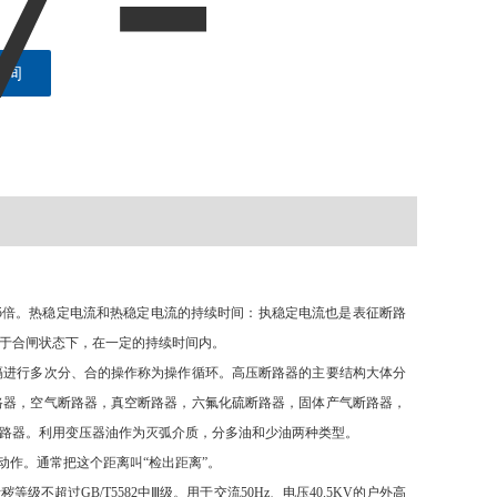
咨询
55倍。热稳定电流和热稳定电流的持续时间：执稳定电流也是表征断路
于合闸状态下，在一定的持续时间内。
隔进行多次分、合的操作称为操作循环。高压断路器的主要结构大体分
路器，空气断路器，真空断路器，六氟化硫断路器，固体产气断路器，
路器。利用变压器油作为灭弧介质，分多油和少油两种类型。
动作。通常把这个距离叫“检出距离”。
不超过GB/T5582中Ⅲ级。用于交流50Hz、电压40.5KV的户外高