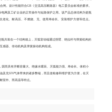
合闸。设计性能符合GB《交流高压断路器》电工委员会标准的要求。
城、乡电网及工矿企业的正常操作与短路保护之用。该产品总体结构为瓷瓶
抗老化、耐高压、不燃烧、无、使用寿命长、安装维护方便等优点。
相瓷瓶共装在一个结构箱上，灭弧室动端通过拐臂、绝拉杆与弹簧机构的
互感器、传动机构及弹簧操动机构组成。
构，因而具有开断容量大、绝缘水曙辰、灭弧能力强、寿命长、体积小
油及充SF6气体带来的诸多弊端，而且使检修和维护更为方便，在灭
、耐室外、而高温等特点。