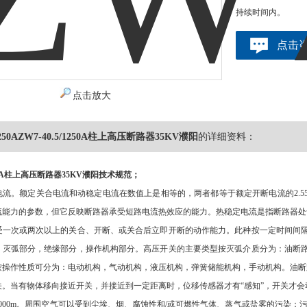
持续时间内。
点击
点击放大
/1250AZW7-40.5/1250A柱上高压断路器35KV濮阳
的详细资料：
1250A柱上高压断路器35KV濮阳
技术规范；
电流。额定关合电流和动稳定电流在数值上是相等的，两者都等于额定开断电流的2.
流能力的参数，但它反映断路器承受短路电流热效应的能力。热稳定电流是指断路器处
受一次或两次以上的关合、开断、或关合后立即开断的动作能力。此种按一定时间间
，灭弧部分，绝缘部分，操作机构部分。高压开关的主要类型按灭弧介质分为：油断
按操作性质可分为：电动机构，气动机构，液压机构，弹簧储能机构，手动机构。油断
。当有物体移向接近开关，并接近到一定距离时，位移传感器才有“感知”，开关才会
000m。周围空气可以受到尘埃、烟、腐蚀性和/或可燃性气体、蒸气或盐雾的污染；污秽等级