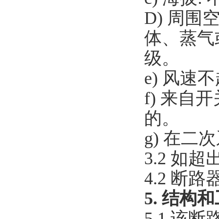
D) 周
体、蒸气
级。
e) 风速不
f) 来
的。
g) 在二
3.2 
4.2 断
5. 结构
5.1 