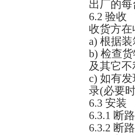
出厂的每
6.2 验收
收货方在
a) 根
b) 检
及其它不
c) 如
录(必要
6.3 安装
6.3.1
6.3.2